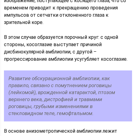
изображение, поступающее с косящего глаза, что со
временем приводит к прекращению проведения
импульсов от сетчатки отклоненного глаза к
зрительной коре.
В этом случае образуется порочный круг: с одной
стороны, косоглазие выступает причиной
дисбинокулярной амблиопии, с другой –
прогрессирование амблиопии усугубляет косоглазие.
Развитие обскурационной амблиопии, как
правило, связано с помутнением роговицы
(лейкомой), врожденной катарактой, птозом
верхнего века, дистрофией и травмами
роговицы, грубыми изменениями в
стекловидном теле, гемофтальмом.
В основе анизометропической амблиопии лежит