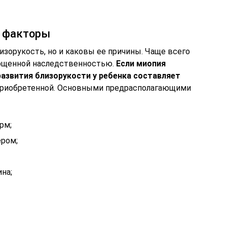
е факторы
лизорукость, но и каковы ее причины. Чаще всего
гощенной наследственностью.
Если миопия
 развития близорукости у ребенка составляет
 приобретенной. Основными предрасполагающими
рм;
ером;
на;