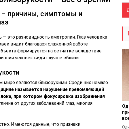
 – причины, симптомы и
лаз
ь — это разновидность аметропии. Глаз человека
овек видит благодаря слаженной работе
объекта формируется на сетчатке вследствие
иопии человек видит лучше вблизи.
укости
м мире являются близорукими. Среди них немало
дицине называется нарушение преломляющей
блока, при котором фокусировка изображения
тличие от других заболеваний глаз, миопия
Од
пр
все
тно. Имеются данные, что признаки
Оди