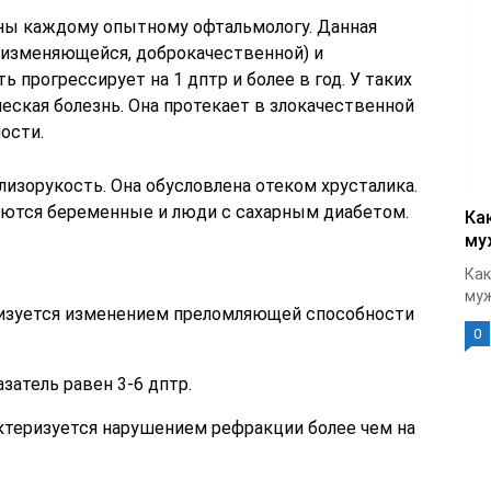
ы каждому опытному офтальмологу. Данная
еизменяющейся, доброкачественной) и
ь прогрессирует на 1 дптр и более в год. У таких
еская болезнь. Она протекает в злокачественной
ости.
изорукость. Она обусловлена отеком хрусталика.
аются беременные и люди с сахарным диабетом.
Ка
му
Как
муж
ризуется изменением преломляющей способности
0
затель равен 3-6 дптр.
ктеризуется нарушением рефракции более чем на