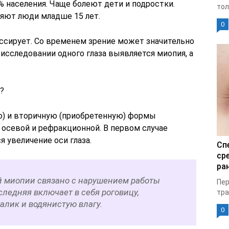
 населения. Чаще болеют дети и подростки.
тол
яют люди младше 15 лет.
0
ессирует. Со временем зрение может значительно
исследовании одного глаза выявляется миопия, а
?
) и вторичную (приобретенную) формы
 осевой и рефракционной. В первом случае
я увеличение оси глаза.
Сп
ср
ран
 миопии связано с нарушением работы
Пер
ледняя включает в себя роговицу,
тра
талик и водянистую влагу.
0