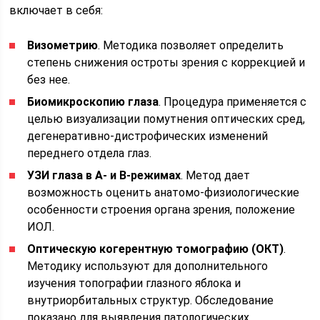
включает в себя:
Визометрию
. Методика позволяет определить
степень снижения остроты зрения с коррекцией и
без нее.
Биомикроскопию глаза
. Процедура применяется с
целью визуализации помутнения оптических сред,
дегенеративно-дистрофических изменений
переднего отдела глаз.
УЗИ глаза в А- и В-режимах
. Метод дает
возможность оценить анатомо-физиологические
особенности строения органа зрения, положение
ИОЛ.
Оптическую когерентную томографию (ОКТ)
.
Методику используют для дополнительного
изучения топографии глазного яблока и
внутриорбитальных структур. Обследование
показано для выявления патологических