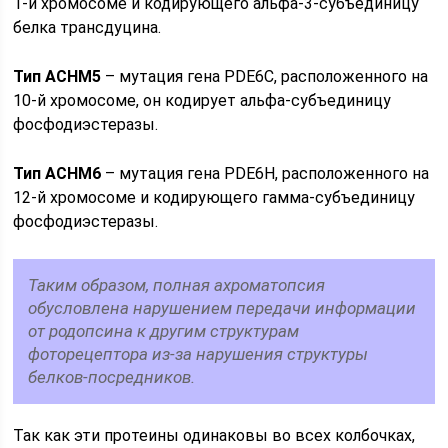
1-й хромосоме и кодирующего альфа-3-субъединицу
белка трансдуцина.
Тип ACHM5
– мутация гена PDE6C, расположенного на
10-й хромосоме, он кодирует альфа-субъединицу
фосфодиэстеразы.
Тип ACHM6
– мутация гена PDE6Н, расположенного на
12-й хромосоме и кодирующего гамма-субъединицу
фосфодиэстеразы.
Таким образом, полная ахроматопсия
обусловлена нарушением передачи информации
от родопсина к другим структурам
фоторецептора из-за нарушения структуры
белков-посредников.
Так как эти протеины одинаковы во всех колбочках,