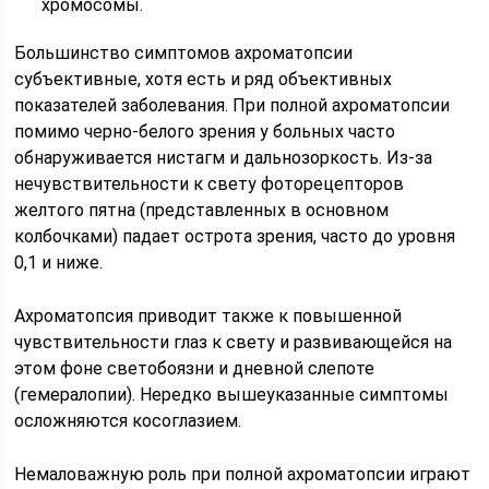
хромосомы.
Большинство симптомов ахроматопсии
субъективные, хотя есть и ряд объективных
показателей заболевания. При полной ахроматопсии
помимо черно-белого зрения у больных часто
обнаруживается нистагм и дальнозоркость. Из-за
нечувствительности к свету фоторецепторов
желтого пятна (представленных в основном
колбочками) падает острота зрения, часто до уровня
0,1 и ниже.
Ахроматопсия приводит также к повышенной
чувствительности глаз к свету и развивающейся на
этом фоне светобоязни и дневной слепоте
(гемералопии). Нередко вышеуказанные симптомы
осложняются косоглазием.
Немаловажную роль при полной ахроматопсии играют