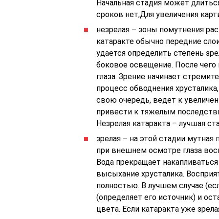
Начальная стадия может длиться 
сроков нет;Для увеличения кар
незрелая – зоны помутнения ра
катаракте обычно передние сло
удается определить степень зре
боковое освещение. После чего
глаза. Зрение начинает стремит
процесс обводнения хрусталика, 
свою очередь, ведет к увеличен
привести к тяжелым последств
Незрелая катаракта – лучшая ста
зрелая – на этой стадии мутная 
при внешнем осмотре глаза восп
Вода прекращает накапливаться 
высыхание хрусталика. Воспри
полностью. В лучшем случае (есл
(определяет его источник) и ос
цвета. Если катаракта уже зрел