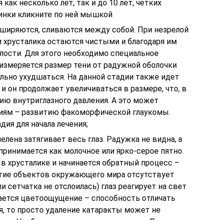
как несколько лет, так и до 10 лет, четких
тинки кликните по ней мышкой
сширяются, сливаются между собой. При незрелой
и хрусталика остаются чистыми и благодаря им
лости. Для этого необходимо специальное
 измеряется размер тени от радужной оболочки
ельно ухудшаться. На данной стадии также идет
и он продолжает увеличиваться в размере, что, в
ию внутриглазного давления. А это может
иям – развитию факоморфической глаукомы.
дия для начала лечения;
пелена затягивает весь глаз. Радужка не видна, а
ринимается как молочное или ярко-серое пятно.
в хрусталике и начинается обратный процесс –
ятие объектов окружающего мира отсутствует
и сетчатка не отслоилась) глаз реагирует на свет
тается цветоощущение – способность отличать
ая, то просто удаление катаракты может не