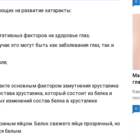
0
ющих на развитие катаракты:
гативных факторов на здоровье глаз;
чае это могут быть как заболевания глаз, так и
ля;
Ма
гла
акте основным фактором замутнения хрусталика
Как
става хрусталика, который состоит из белка и
пос
х изменений состав белка в хрусталике
.
0
риным яйцом. Белок свежего яйца прозрачный, но
ся белым.