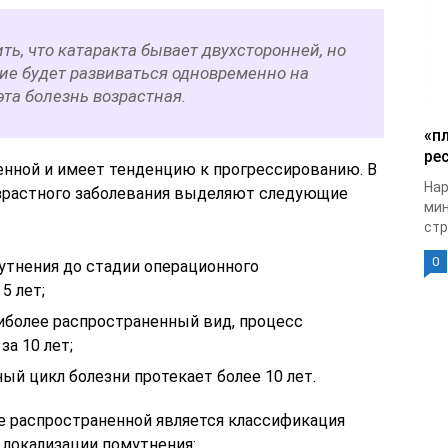
ь, что катаракта бывает двухсторонней, но
ие будет развиваться одновременно на
эта болезнь возрастная.
«п
рес
тенной и имеет тенденцию к прогрессированию. В
Нар
озрастного заболевания выделяют следующие
мин
стр
0
утнения до стадии операционного
5 лет;
аиболее распространенный вид, процесс
за 10 лет;
й цикл болезни протекает более 10 лет.
е распространенной является классификация
 локализации помутнения: