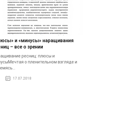
люсы» и «минусы» наращивания
ниц – все о зрении
ащивание ресниц: плюсы и
усыМечтая о пленительном взгляде и
емясь...
17.07.2018