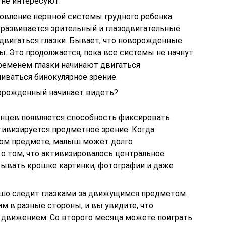
 не интересуют.
новление нервной системы грудного ребенка.
 развивается зрительный и глазодвигательные
 двигаться глазки. Бывает, что новорожденные
ы. Это продолжается, пока все системы не начнут
временем глазки начинают двигаться
ливаться бинокулярное зрение.
ворожденный начинает видеть?
денцев появляется способность фиксировать
ктивизируется предметное зрение. Когда
ном предмете, малыш может долго
 о том, что активизировалось центральное
зывать крошке картинки, фотографии и даже
шо следит глазками за движущимся предметом.
м в разные стороны, и вы увидите, что
а движением. Со второго месяца можете поиграть