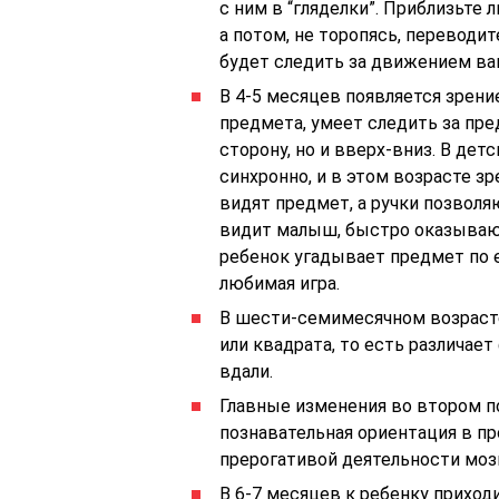
с ним в “гляделки”. Приблизьте 
а потом, не торопясь, переводит
будет следить за движением ваш
В 4-5 месяцев появляется зрени
предмета, умеет следить за пр
сторону, но и вверх-вниз. В де
синхронно, и в этом возрасте з
видят предмет, а ручки позволя
видит малыш, быстро оказываютс
ребенок угадывает предмет по е
любимая игра.
В шести-семимесячном возрасте
или квадрата, то есть различае
вдали.
Главные изменения во втором по
познавательная ориентация в п
прерогативой деятельности мозг
В 6-7 месяцев к ребенку приход