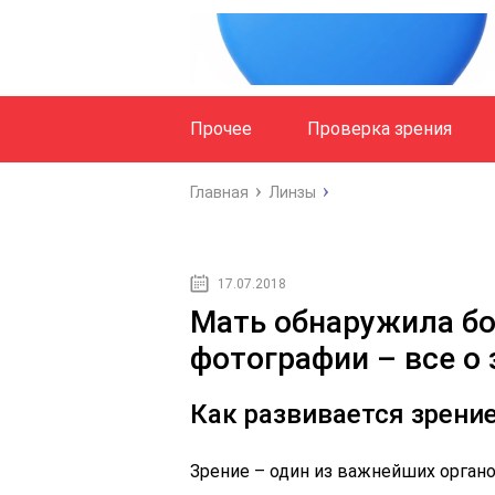
Прочее
Проверка зрения
Главная
Линзы
17.07.2018
Мать обнаружила бо
фотографии – все о 
Как развивается зрени
Зрение – один из важнейших органо