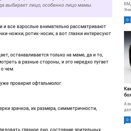
ВМ
гда выбирает лицо, особенно лицо мамы.
Уни
0
ли и все взрослые внимательно рассматривают
учки-ножки, ротик-носик, а вот глазки интересуют
ет, останавливается только на маме, да и то,
смотреть в разные стороны, и это нередко пугает
о чем.
уже проверил офтальмолог.
Ка
бо
А в
рки зрачков, их размера, симметричности,
дел
0
ледовать глазное дно, состояние зрительных