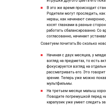
Игрушки другого цвета его пока
В это же время происходит ста
Родители могут проследить, как
нервы, как начинают синхронно
косят глазками в разные сторон
работать сбалансированно. Со 
согласованно, начинает устанав
Советуем почитать:Во сколько но
Начиная с двух месяцев, у мла
взгляд на предметах, то есть а
фокусируется взгляд на отдель
рассматривать его. Это говорит
зрение. Теперь уже можно пока
мультфильмы.
На третьем месяце малыш хоро
Поводите погремушкой перед ни
карапузик уже умеет следить з