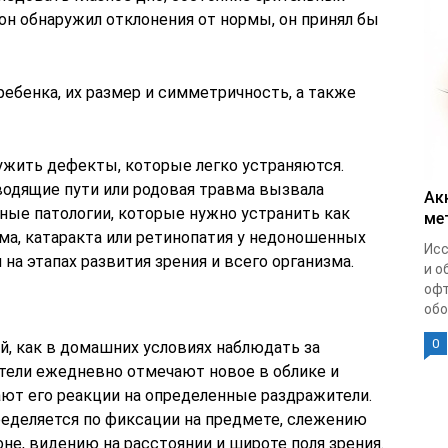
 он обнаружил отклонения от нормы, он принял бы
ребенка, их размер и симметричность, а также
ужить дефекты, которые легко устраняются.
одящие пути или родовая травма вызвала
Ак
зные патологии, которые нужно устранить как
ме
а, катаракта или ретинопатия у недоношенных
Исс
на этапах развития зрения и всего организма.
и о
офт
обо
0
й, как в домашних условиях наблюдать за
тели ежедневно отмечают новое в облике и
ают его реакции на определенные раздражители.
ределяется по фиксации на предмете, слежению
не, видению на расстоянии и широте поля зрения.