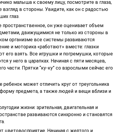
личико малыша к своему лицу, посмотрите в глаза,
е взгляд в стороны. Увидите, как он с радостью
их глаз.
е пространственное, он уже оценивает объем
едметами, движущимися не только из стороны в
тском организме все системы развиваются
рение и моторика «работают» вместе: глазки
ют его взять. Все игрушки и погремушки, которые
я у него в царапках. Начиная с пяти месяцев,
го части. Прятки “ку-ку” со взрослыми сейчас его
 ребенок может отличить круг от треугольника
т форму предмета, а также людей и вещи вблизи и
лугодии жизни: зрительная, двигательная и
ространстве развиваются синхронно и становятся
а.
ит цветовосприятие. Начиная с желтого и