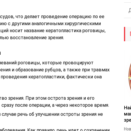
судов, что делает проведение операцию по ее
нию с другими аналогичными хирургическими
ций носит название кератопластика роговицы,
елью восстановление зрения.
а
олеваний роговицы, которые провоцируют
ния и образование рубцов, а также при травмах
 проведения кератопластики, фактически она
во зрения. При этом острота зрения и его
сразу после операции, а через некоторое время.
На
ма
ом случае речь об улучшении остроты зрения не
зр
Нов
болевания. Как правило, речь идет о сохранении