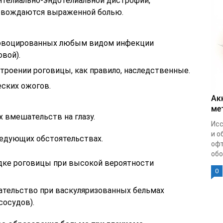
телиально-эндотелиальной дистрофии,
овождаются выраженной болью.
провоцированных любым видом инфекции
овой).
троении роговицы, как правило, наследственные.
еских ожогов.
Ак
ме
 вмешательств на глазу.
Исс
и о
ледующих обстоятельствах.
офт
обо
адке роговицы при высокой вероятности
0
ательство при васкуляризованных бельмах
сосудов).