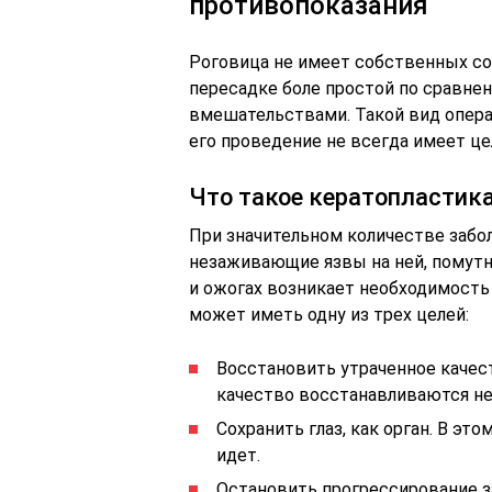
противопоказания
Роговица не имеет собственных со
пересадке боле простой по сравне
вмешательствами. Такой вид опера
его проведение не всегда имеет ц
Что такое кератопластик
При значительном количестве заб
незаживающие язвы на ней, помутне
и ожогах возникает необходимость
может иметь одну из трех целей:
Восстановить утраченное качест
качество восстанавливаются не 
Сохранить глаз, как орган. В эт
идет.
Остановить прогрессирование за