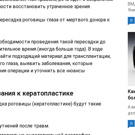
ВМ
жности восстановить утраченное зрения.
Уни
ересадка роговицы глаза от мертвого донора к
0
еобходимости проведения такой пересадки до
тельное время (иногда больше года). В ходе
айти подходящий материал для трансплантации,
го глаза, выявить заболевания, которые
ния операции и уточнить все нюансы
Ка
зания к кератопластике
бо
ка роговицы (кератопластике) будут такие
А в
дел
0
утнений после травм.