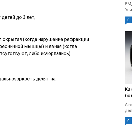
ВМ
Уни
детей до 3 лет;
0
т скрытая (когда нарушение рефракции
ресничной мышцы) и явная (когда
сутствуют, либо исчерпались).
альнозоркость делят на:
Ка
бо
А в
дел
0