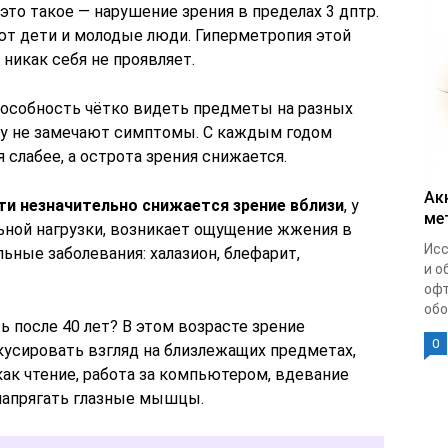
это такое — нарушение зрения в пределах 3 дптр.
ют дети и молодые люди. Гиперметропия этой
 никак себя не проявляет.
особность чётко видеть предметы на разных
сту не замечают симптомы. С каждым годом
 слабее, а острота зрения снижается.
Ак
ти незначительно снижается зрение вблизи
, у
ме
льной нагрузки, возникает ощущение жжения в
Исс
ьные заболевания: халазион, блефарит,
и о
офт
обо
 после 40 лет? В этом возрасте зрение
0
кусировать взгляд на близлежащих предметах,
ак чтение, работа за компьютером, вдевание
 напрягать глазные мышцы.