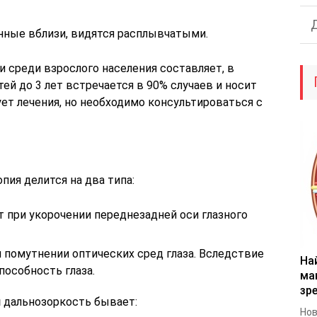
нные вблизи, видятся расплывчатыми.
 среди взрослого населения составляет, в
ей до 3 лет встречается в 90% случаев и носит
ует лечения, но необходимо консультироваться с
ия делится на два типа:
т при укорочении переднезадней оси глазного
 помутнении оптических сред глаза. Вследствие
На
пособность глаза.
ма
зр
я
дальнозоркость бывает:
Нов