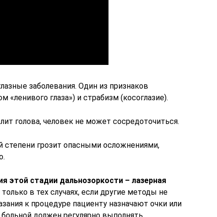
лазные заболевания. Один из признаков
 «ленивого глаза») и страбизм (косоглазие).
олит голова, человек не может сосредоточиться.
й степени грозит опасными осложнениями,
о.
я этой стадии дальнозоркости – лазерная
 только в тех случаях, если другие методы не
зания к процедуре пациенту назначают очки или
е больной должен регулярно выполнять