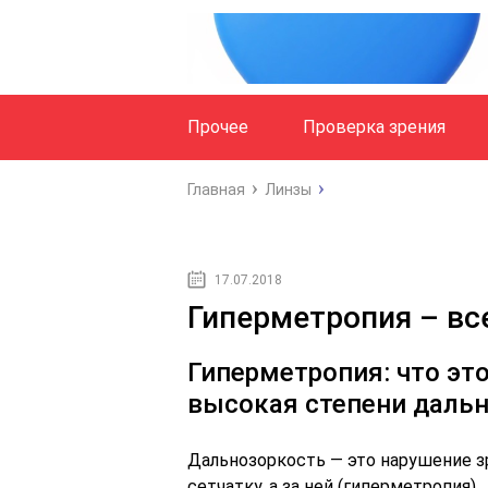
Прочее
Проверка зрения
Главная
Линзы
17.07.2018
Гиперметропия – вс
Гиперметропия: что это
высокая степени дальн
Дальнозоркость — это нарушение зр
сетчатку, а за ней (гиперметропия).