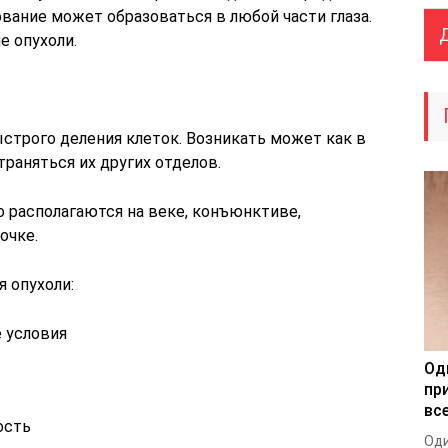
ование может образоваться в любой части глаза.
е опухоли.
ыстрого деления клеток. Возникать может как в
траняться их других отделов.
располагаются на веке, конъюнктиве,
очке.
 опухоли:
 условия
Од
пр
все
ость
Оди