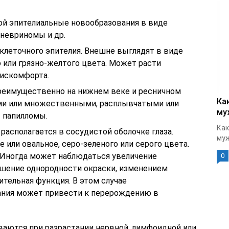
ой эпителиальные новообразования в виде
 невриномы и др.
клеточного эпителия. Внешне выглядят в виде
 или грязно-желтого цвета. Может расти
дискомфорта.
еимущественно на нижнем веке и ресничном
Ка
ыми или множественными, расплывчатыми или
му
т папилломы.
Как
располагается в сосудистой оболочке глаза.
муж
 или овальное, серо-зеленого или серого цвета.
 Иногда может наблюдаться увеличение
0
ушение однородности окраски, изменением
тельная функция. В этом случае
ания может привести к перерождению в
ваются при разрастании нервной, лимфоидной или