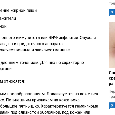
тол
ление жирной пищи
0
ражители
нок
ленного иммунитета или ВИЧ-инфекции. Опухоли
аза, но и придаточного аппарата.
рокачественные и злокачественные.
ленным течением. Для них не характерно
органы.
Сп
ср
м относятся:
ран
Пер
ым новообразованием. Локализуется на коже век
тра
ке. По внешним признакам на коже века
0
ебольшое пятнышко. Характеризуется гемангиома
ми под слизистой оболочкой, под кожей или