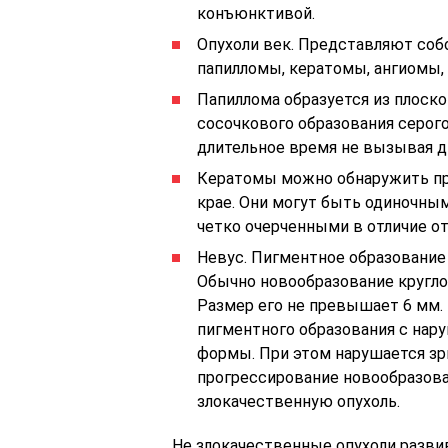
конъюнктивой.
Опухоли век. Представляют соб
папилломы, кератомы, ангиомы,
Папиллома образуется из плоско
сосочкового образования серого
длительное время не вызывая 
Кератомы можно обнаружить пр
крае. Они могут быть одиночн
четко очерченными в отличие о
Невус. Пигментное образование 
Обычно новообразование круглое
Размер его не превышает 6 мм.
пигментного образования с нар
формы. При этом нарушается зри
прогрессирование новообразов
злокачественную опухоль.
Не злокачественные опухоли разви