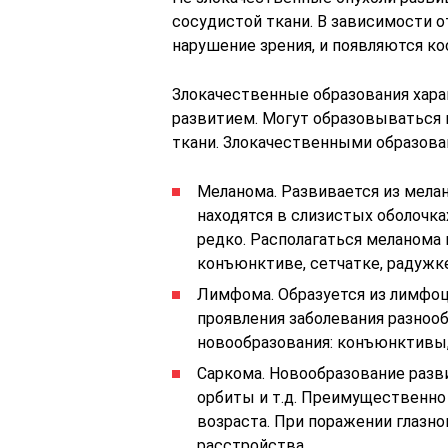
сосудистой ткани. В зависимости о
нарушение зрения, и появляются к
Злокачественные образования хар
развитием. Могут образовываться 
ткани. Злокачественными образова
Меланома. Развивается из мелан
находятся в слизистых оболочка
редко. Располагаться меланома 
конъюнктиве, сетчатке, радужке 
Лимфома. Образуется из лимфоц
проявления заболевания разноо
новообразования: конъюнктивы,
Саркома. Новообразование разви
орбиты и т.д. Преимущественно
возраста. При поражении глазн
расстройства.