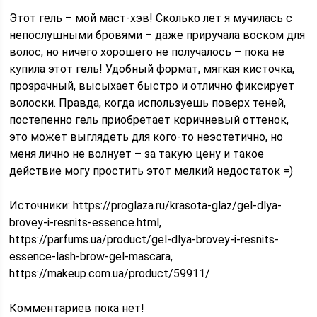
Этот гель – мой маст-хэв! Сколько лет я мучилась с
непослушными бровями – даже приручала воском для
волос, но ничего хорошего не получалось – пока не
купила этот гель! Удобный формат, мягкая кисточка,
прозрачный, высыхает быстро и отлично фиксирует
волоски. Правда, когда используешь поверх теней,
постепенно гель приобретает коричневый оттенок,
это может выглядеть для кого-то неэстетично, но
меня лично не волнует – за такую цену и такое
действие могу простить этот мелкий недостаток =)
Источники: https://proglaza.ru/krasota-glaz/gel-dlya-
brovey-i-resnits-essence.html,
https://parfums.ua/product/gel-dlya-brovey-i-resnits-
essence-lash-brow-gel-mascara,
https://makeup.com.ua/product/59911/
Комментариев пока нет!