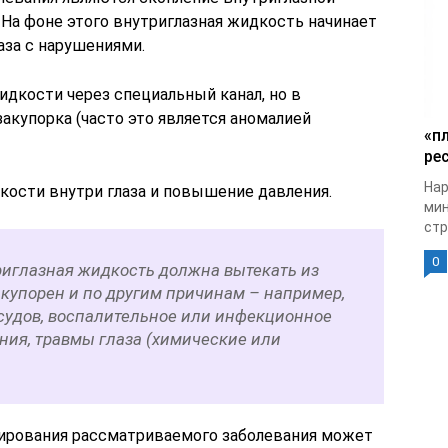
На фоне этого внутриглазная жидкость начинает
аза с нарушениями.
дкости через специальный канал, но в
закупорка (часто это является аномалией
«п
рес
Нар
кости внутри глаза и повышение давления.
мин
стр
0
триглазная жидкость должна вытекать из
акупорен и по другим причинам – например,
судов, воспалительное или инфекционное
ния, травмы глаза (химические или
сирования рассматриваемого заболевания может