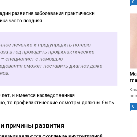
0
адии развития заболевания практически
ика часто поздняя.
нное лечение и предупредить потерю
 раза в год проходить профилактические
 – специалист с помощью
едования сможет поставить диагноз даже
мов.
Ма
гла
Как
 лет, и имеется наследственная
пос
ию, то профилактические осмотры должны быть
0
и причины развития
евания являются скопление внутриглазной