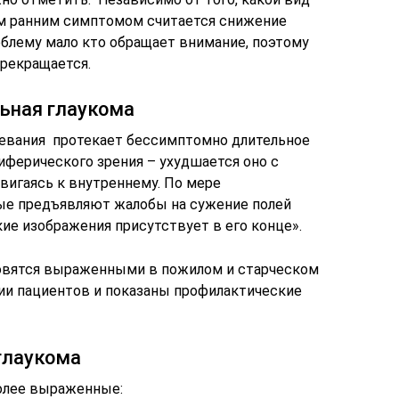
м ранним симптомом считается снижение
облему мало кто обращает внимание, поэтому
прекращается.
ьная глаукома
левания протекает бессимптомно длительное
риферического зрения – ухудшается оно с
двигаясь к внутреннему. По мере
ые предъявляют жалобы на сужение полей
кие изображения присутствует в его конце».
новятся выраженными в пожилом и старческом
рии пациентов и показаны профилактические
глаукома
олее выраженные: