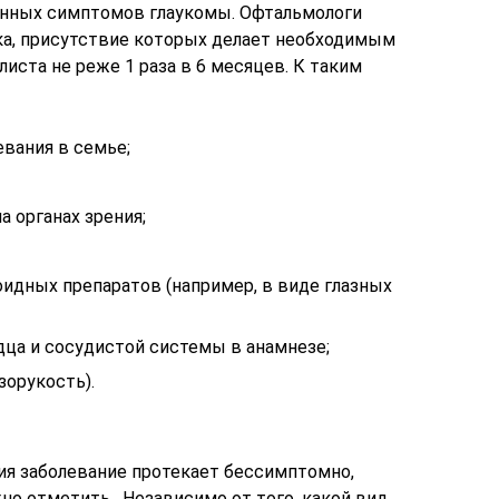
енных симптомов глаукомы. Офтальмологи
ка, присутствие которых делает необходимым
иста не реже 1 раза в 6 месяцев. К таким
вания в семье;
 органах зрения;
идных препаратов (например, в виде глазных
дца и сосудистой системы в анамнезе;
зорукость).
тия заболевание протекает бессимптомно,
но отметить. Независимо от того, какой вид