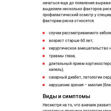
начаться еще до появления выраж
выделили несколько факторов рис
профилактический осмотр у специал
факторам риска относятся:
случаи рассматриваемого заболе
возраст старше 60 лет;
хирургическое вмешательство на
травмы глаза;
длительный прием кортикостеро
капель);
сахарный диабет, патологии сер
нарушение зрения – миопия (бли
Виды и симптомы
Несмотря на то, что вначале разви
некоторые признаки патологии мож