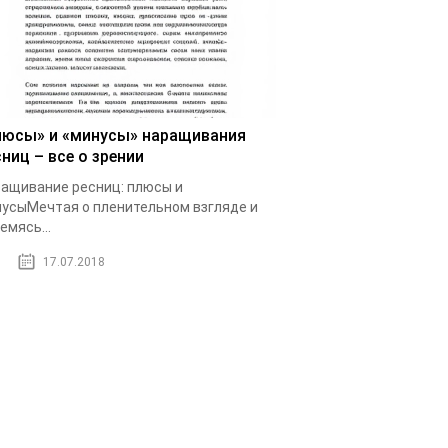
люсы» и «минусы» наращивания
ниц – все о зрении
ащивание ресниц: плюсы и
усыМечтая о пленительном взгляде и
емясь...
17.07.2018