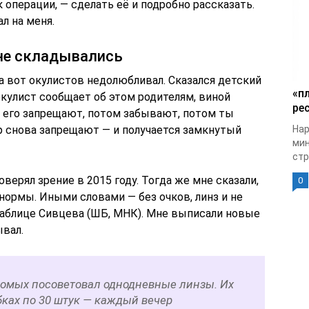
к операции, — сделать её и подробно рассказать.
л на меня.
не складывались
 а вот окулистов недолюбливал. Сказался детский
«п
окулист сообщает об этом родителям, виной
рес
 его запрещают, потом забывают, потом ты
р снова запрещают — и получается замкнутый
Нар
мин
стр
оверял зрение в 2015 году. Тогда же мне сказали,
0
 нормы. Иными словами — без очков, линз и не
 таблице Сивцева (ШБ, МНК). Мне выписали новые
ывал.
акомых посоветовал однодневные линзы. Их
бках по 30 штук — каждый вечер