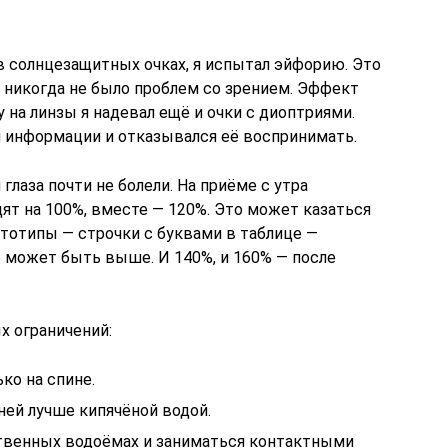
 в солнцезащитных очках, я испытал эйфорию. Это
о никогда не было проблем со зрением. Эффект
 на линзы я надевал ещё и очки с диоптриями.
й информации и отказывался её воспринимать.
лаза почти не болели. На приёме с утра
дят на 100%, вместе — 120%. Это может казаться
птотипы — строчки с буквами в таблице —
е может быть выше. И 140%, и 160% — после
х ограничений:
ко на спине.
ей лучше кипячёной водой.
твенных водоёмах и заниматься контактными