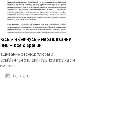
люсы» и «минусы» наращивания
ниц – все о зрении
ащивание ресниц: плюсы и
усыМечтая о пленительном взгляде и
емясь...
17.07.2018