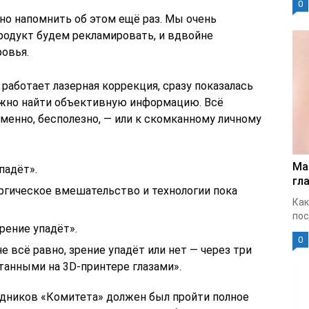
0
но напомнить об этом ещё раз. Мы очень
родукт будем рекламировать, и вдвойне
ровья.
 работает лазерная коррекция, сразу показалась
ожно найти объективную информацию. Всё
еменно, бесполезно, — или к скомканному личному
Ма
падёт».
гла
рургическое вмешательство и технологии пока
Как
пос
зрение упадёт».
0
не всё равно, зрение упадёт или нет — через три
танными на 3D-принтере глазами».
рудников «Комитета» должен был пройти полное