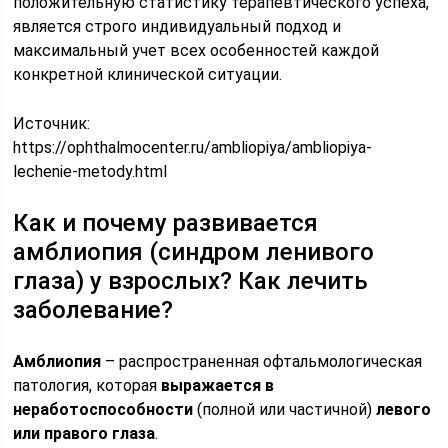
положительную статистику терапевтического успеха,
является строго индивидуальный подход и
максимальный учет всех особенностей каждой
конкретной клинической ситуации.
Источник:
https://ophthalmocenter.ru/ambliopiya/ambliopiya-
lechenie-metody.html
Как и почему развивается
амблиопия (синдром ленивого
глаза) у взрослых? Как лечить
заболевание?
Амблиопия
– распространенная офтальмологическая
патология, которая
выражается в
неработоспособности
(полной или частичной)
левого
или правого глаза
.