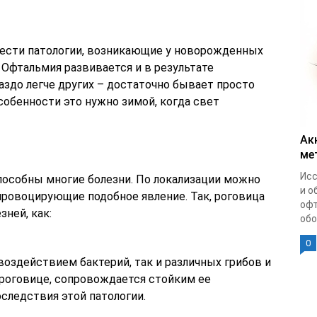
ести патологии, возникающие у новорожденных
 Офтальмия развивается и в результате
аздо легче других – достаточно бывает просто
особенности это нужно зимой, когда свет
Ак
ме
Исс
пособны многие болезни. По локализации можно
и о
ровоцирующие подобное явление. Так, роговица
офт
зней, как:
обо
0
воздействием бактерий, так и различных грибов и
 роговице, сопровождается стойким ее
следствия этой патологии.