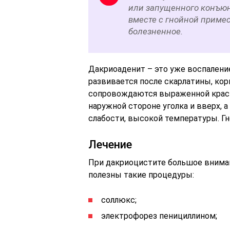
или запущенного конъюн
вместе с гнойной приме
болезненное.
Дакриоаденит – это уже воспаление
развивается после скарлатины, кор
сопровождаются выраженной красн
наружной стороне уголка и вверх, 
слабости, высокой температуры. Г
Лечение
При дакриоцистите большое вниман
полезны такие процедуры:
соллюкс;
электрофорез пенициллином;