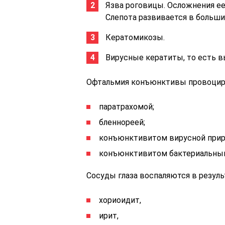
Язва роговицы. Осложнения ее
Слепота развивается в большин
Кератомикозы.
Вирусные кератиты, то есть в
Офтальмия конъюнктивы провоцир
паратрахомой;
бленнореей;
конъюнктивитом вирусной прир
конъюнктивитом бактериальны
Сосуды глаза воспаляются в результ
хориоидит,
ирит,