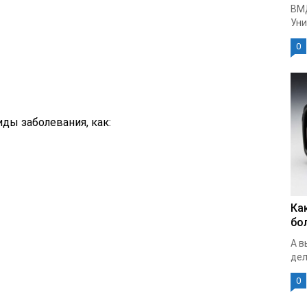
ВМ
Уни
0
ды заболевания, как:
Ка
бо
А в
дел
0