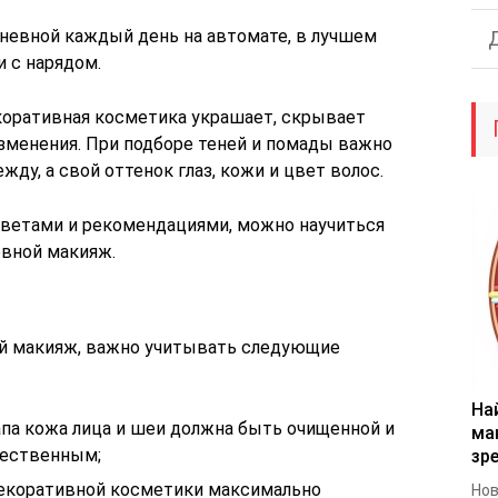
евной каждый день на автомате, в лучшем
и с нарядом.
коративная косметика украшает, скрывает
зменения. При подборе теней и помады важно
ду, а свой оттенок глаз, кожи и цвет волос.
етами и рекомендациями, можно научиться
евной макияж.
й макияж, важно учитывать следующие
На
апа кожа лица и шеи должна быть очищенной и
ма
тественным;
зр
декоративной косметики максимально
Нов