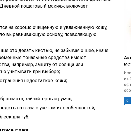
. Дневной пошаговый макияж включает
тся на хорошо очищенную и увлажненную кожу,
ную выравнивающую основу, позволяющую
чше это делать кистью, не забывая о шее, иначе
овременные тональные средства имеют
Ак
ме
ва, например, защиту от солнца или
но учитывать при выборе;
Исс
и о
устранения недостатков кожи;
офт
обо
ронзанта, хайлайтеров и румян;
0
едств на глаза с учетом их особенностей;
еск для губ.
ияжа глаз