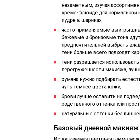
незаметным, изучая ассортимен
креме-флюиде для нормальной ко
пудре в шариках;
часто применяемые выигрышные
бежевые и бронзовые тона идут
предпочтительней выбрать влад
тени больше всего подходят кар
тени разрешается использовать
перегруженности макияжа, лучш
румяна нужно подбирать естеств
чуть темнее цвета кожи;
брови лучше оставить не подве
родственного оттенка или прост
натуральные оттенки без лишне
Базовый дневной макияж
Используемая цветовая гамма може