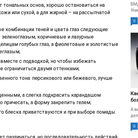
ВМ
т тональных основ, хорошо остановиться на
Уни
жи или сухой, а для жирной – на рассыпчатой
0
 комбинации теней и цвета глаз следующие:
 зеленоглазым, коричневые и лазурные
елицам голубых глаз, а фиолетовые и золотистые
еглазым;
 вместе с подводкой, но чтобы избежать
е ограничиться двумя оттенками;
енного тона: персикового или бежевого, лучше
Ка
денными, а слегка подкрасить карандашом
бо
о причесать, а форму закрепить гелем;
А в
го блеска приветствуются и при выборе помады.
дел
0
т различаться, но последовательность действий