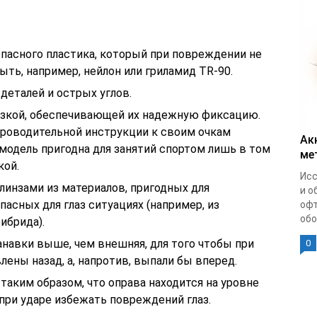
опасного пластика, который при повреждении не
ыть, например, нейлон или гриламид TR-90.
деталей и острых углов.
язкой, обеспечивающей их надежную фиксацию.
роводительной инструкции к своим очкам
Ак
модель пригодна для занятий спортом лишь в том
ме
кой.
Исс
инзами из материалов, пригодных для
и о
пасных для глаз ситуациях (например, из
офт
обо
ибрида).
навки выше, чем внешняя, для того чтобы при
0
лены назад, а, напротив, выпали бы вперед.
аким образом, что оправа находится на уровне
 при ударе избежать повреждений глаз.