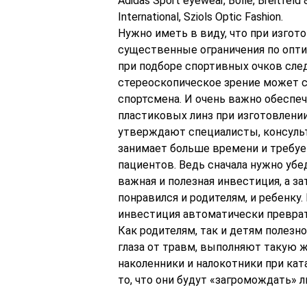
Adidas Sport eyewear, Bolle, Breitfeld 
International, Sziols Optic Fashion.
Нужно иметь в виду, что при изгот
существенные ограничения по оптич
при подборе спортивных очков сле
стереоскопическое зрение может 
спортсмена. И очень важно обеспе
пластиковых линз при изготовлени
утверждают специалисты, консуль
занимает больше времени и требуе
пациентов. Ведь сначала нужно убе
важная и полезная инвестиция, а з
понравился и родителям, и ребенку.
инвестиция автоматически преврат
Как родителям, так и детям полезно
глаза от травм, выполняют такую 
наколенники и налокотники при кат
то, что они будут «загромождать» л