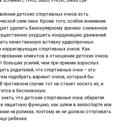
& Schliekert, IVKO, Julbo, Pricon, Swiss Eye
овлении детских спортивных очков есть
еской силе линз. Кроме того, особое внимание
дует уделить бинокулярному зрению: сниженное
существенно ухудшить координацию движений
чить качественную вставку ударопрочных
и корригирующих спортивных очков. Как
тирование клиентов в отношении детских очков
т больших усилий, чем при приеме взрослых
дить родителей, что спортивные очки – это
атем подобрать вариант очков, который бы
 В противном случае тот не станет носить их, и
ится в бесполезную.
 знать, что детские спортивные очки, оберегая
же защитную функцию, как шлем в велоспорте или
ании на роликах, поэтому их не должно отпугивать
ицо ребенка.