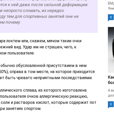
ВМ
ются к ней даже после сильной деформации.
Уни
ки непросто сломать, их нередко
ду тем для спортивных занятий они не
0
им почему.
ра локтем или, скажем, мячом такие очки
жний вид. Удар им не страшен, чего, к
ном пользователе.
, обычно обусловленной присутствием в нем
0%), оправа в том месте, на которое приходится
Ка
ожет быть чревато неприятными последствиями.
бо
ллического сплава, из которого изготовлена
А в
дел
 пользователя очков аллергическую реакцию,
оли и растворов кислот, которые содержит пот
0
ри занятиях спортом.