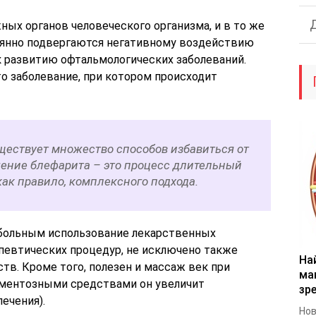
ных органов человеческого организма, и в то же
янно подвергаются негативному воздействию
 развитию офтальмологических заболеваний.
то заболевание, при котором происходит
ществует множество способов избавиться от
чение блефарита – это процесс длительный
ак правило, комплексного подхода.
больным использование лекарственных
певтических процедур, не исключено также
На
в. Кроме того, полезен и массаж век при
ма
аментозными средствами он увеличит
зр
ечения).
Нов