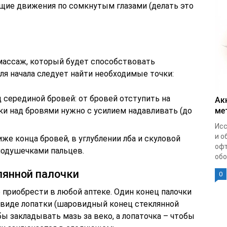
щие движения по сомкнутым глазами (делать это
массаж, который будет способствовать
я начала следует найти необходимые точки:
 серединой бровей: от бровей отступить на
Ак
ки над бровями нужно с усилием надавливать (до
ме
Исс
и о
иже конца бровей, в углублении лба и скуловой
офт
подушечками пальцев.
обо
янной палочки
0
 приобрести в любой аптеке. Один конец палочки
в виде лопатки (шаровидный конец стеклянной
бы закладывать мазь за веко, а лопаточка – чтобы