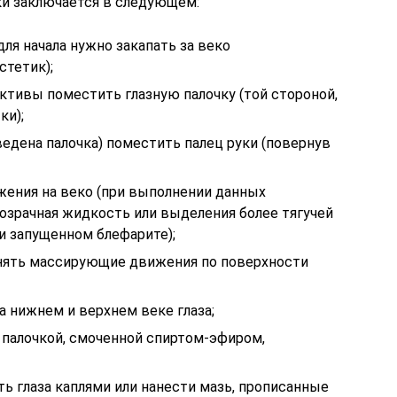
ки заключается в следующем:
для начала нужно закапать за веко
тетик);
ктивы поместить глазную палочку (той стороной,
ки);
введена палочка) поместить палец руки (повернув
ения на веко (при выполнении данных
озрачная жидкость или выделения более тягучей
и запущенном блефарите);
лнять массирующие движения по поверхности
 нижнем и верхнем веке глаза;
 палочкой, смоченной спиртом-эфиром,
ть глаза каплями или нанести мазь, прописанные