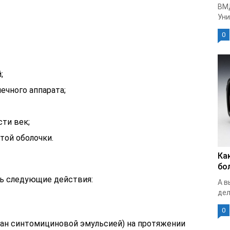
ВМ
Уни
0
;
чного аппарата;
ти век;
той оболочки.
Ка
бо
ь следующие действия:
А в
дел
0
ан синтомициновой эмульсией) на протяжении