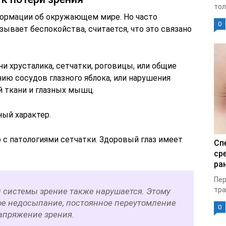
тол
формации об окружающем мире. Но часто
0
зывает беспокойства, считается, что это связано
и хрусталика, сетчатки, роговицы, или общие
ию сосудов глазного яблока, или нарушения
й ткани и глазных мышц.
ный характер.
 с патологиями сетчатки. Здоровый глаз имеет
Сп
ср
ран
Пер
тра
 системы зрение также нарушается. Этому
ое недосыпание, постоянное переутомление
0
напряжение зрения.