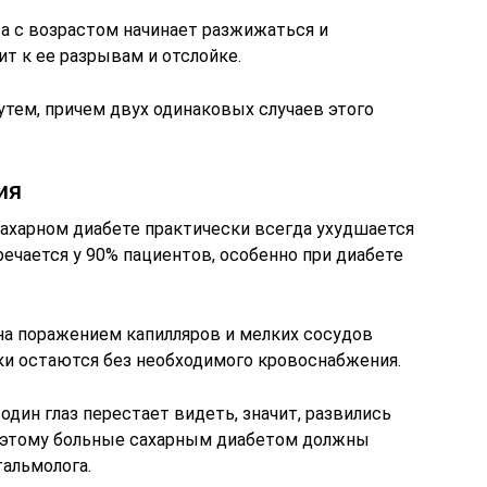
, а с возрастом начинает разжижаться и
ит к ее разрывам и отслойке.
утем, причем двух одинаковых случаев этого
ия
сахарном диабете практически всегда ухудшается
речается у 90% пациентов, особенно при диабете
а поражением капилляров и мелких сосудов
тки остаются без необходимого кровоснабжения.
один глаз перестает видеть, значит, развились
оэтому больные сахарным диабетом должны
тальмолога.