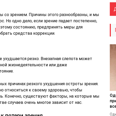
 со зрением. Причины этого разнообразны, и мы
с. Но одно дело, если зрение падает постепенно,
 этому состоянию, предпринять меры для
обрать средства коррекции.
ие ухудшается резко. Внезапная слепота может
чной жизнедеятельности или даже
тояние.
вных причинах резкого ухудшения остроты зрения.
о относиться к своему здоровью, чтобы
Од
ь. Конечно, существуют факторы, на которые мы
пр
тве случаев очень многое зависит от нас.
все
Оди
к потери зрения