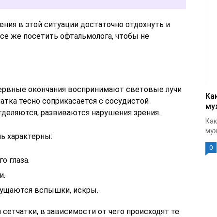
ения в этой ситуации достаточно отдохнуть и
все же посетить офтальмолога, чтобы не
 нервные окончания воспринимают световые лучи
Ка
чатка тесно соприкасается с сосудистой
му
отделяются, развиваются нарушения зрения.
Как
муж
ь характерны:
0
о глаза.
и.
щущаются вспышки, искры.
сетчатки, в зависимости от чего происходят те