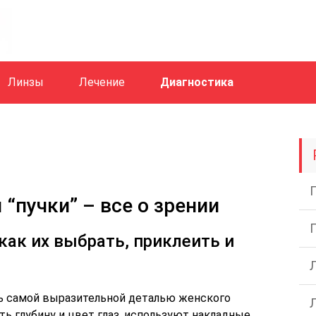
Линзы
Лечение
Диагностика
“пучки” – все о зрении
ак их выбрать, приклеить и
ь самой выразительной деталью женского
уть глубину и цвет глаз, используют накладные