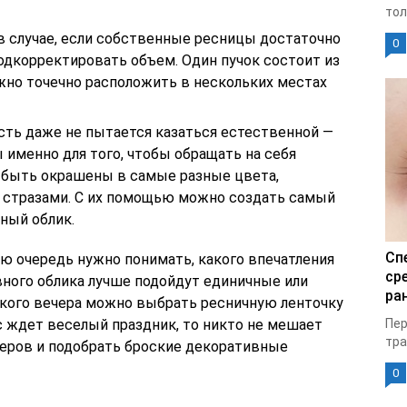
тол
 случае, если собственные ресницы достаточно
0
одкорректировать объем. Один пучок состоит из
ожно точечно расположить в нескольких местах
ть даже не пытается казаться естественной —
именно для того, чтобы обращать на себя
т быть окрашены в самые разные цвета,
 стразами. С их помощью можно создать самый
ный облик.
Сп
ю очередь нужно понимать, какого впечатления
ср
вного облика лучше подойдут единичные или
ран
кого вечера можно выбрать ресничную ленточку
с ждет веселый праздник, то никто не мешает
Пер
тра
еров и подобрать броские декоративные
0