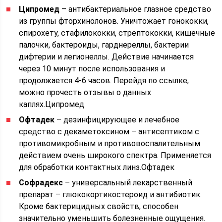
Ципромед
– антибактериальное глазное средство
из группы фторхинолонов. Уничтожает гонококки,
спирохету, стафилококки, стрептококки, кишечные
палочки, бактероиды, гарднереллы, бактерии
дифтерии и легионеллы. Действие начинается
через 10 минут после использования и
продолжается 4-6 часов. Перейдя по ссылке,
можно прочесть отзывы о данных
каплях.Ципромед
Офтадек
– дезинфицирующее и лечебное
средство с декаметоксином – антисептиком с
противомикробным и противовоспалительным
действием очень широкого спектра. Применяется
для обработки контактных линз.Офтадек
Софрадекс
– универсальный лекарственный
препарат – глюкокортикостероид и антибиотик.
Кроме бактерицидных свойств, способен
значительно уменьшить болезненные ощущения.