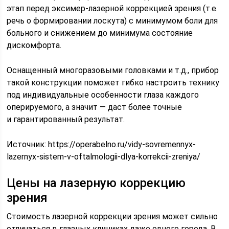
этап перед эксимер-лазерной коррекцией зрения (т.е.
речь о формировании лоскута) с минимумом боли для
больного и снижением до минимума состояние
дискомфорта.
Оснащенный многоразовыми головками и т.д., прибор
такой конструкции поможет гибко настроить технику
под индивидуальные особенности глаза каждого
оперируемого, а значит — даст более точные
и гарантированный результат.
Источник:
https://operabelno.ru/vidy-sovremennyx-
lazernyx-sistem-v-oftalmologii-dlya-korrekcii-zreniya/
Цены на лазерную коррекцию
зрения
Стоимость лазерной коррекции зрения может сильно
отличаться в глазных клиниках даже одного города. В