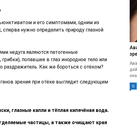
?
ъюнктивитом и его симптомами, одним из
, сперва нужно определить природу глазной
Ав
ями недуга являются патогенные
зр
 грибки), попавшее в глаз инородное тело или
Ава
бо раздражитель. Как же бороться с отёком?
дей
ока
ганов зрения при отёке выглядит следующим
0
ки, глазные капли и тёплая кипячёная вода.
тделяемые частицы, а также очищают края