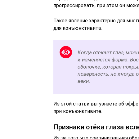
прогрессировать, при этом он може
Такое явление характерно для мног
для конъюнктивита.
Когда отекает глаз, мож
и изменяется форма. Во
оболочке, которая покр
поверхность, но иногда 
веки.
Из этой статьи вы узнаете об эффе
при конъюнктивите.
Признаки отёка глаза вс
Из-за того, что соединительная об