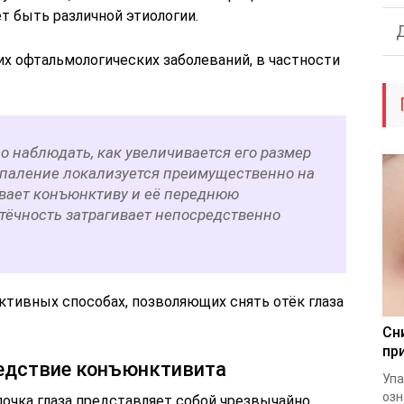
т быть различной этиологии.
их офтальмологических заболеваний, в частности
но наблюдать, как увеличивается его размер
спаление локализуется преимущественно на
ывает конъюнктиву и её переднюю
отёчность затрагивает непосредственно
ктивных способах, позволяющих снять отёк глаза
Сн
пр
ледствие конъюнктивита
Упа
озн
олочка глаза представляет собой чрезвычайно