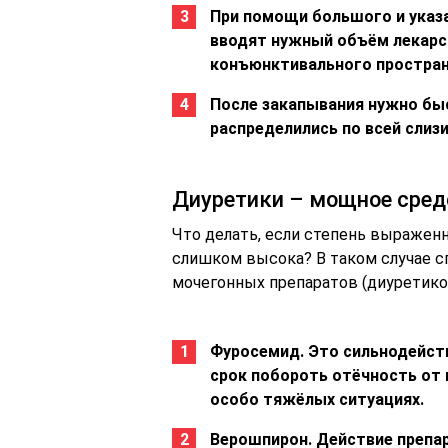
При помощи большого и указ
вводят нужный объём лекарс
конъюнктивального пространс
После закапывания нужно быс
распределились по всей слиз
Диуретики – мощное средс
Что делать, если степень выражен
слишком высока? В таком случае 
мочегонных препаратов (диуретико
Фуросемид. Это сильнодейст
срок побороть отёчность от 
особо тяжёлых ситуациях.
Верошпирон. Действие препар