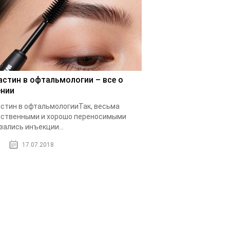
астин в офтальмологии – все о
ении
стин в офтальмологииТак, весьма
ственными и хорошо переносимыми
зались инъекции...
17.07.2018