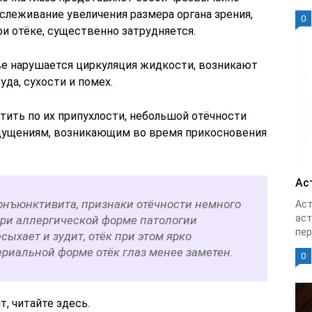
слеживание увеличения размера органа зрения,
0
 отёке, существенно затрудняется.
ве нарушается циркуляция жидкости, возникают
да, сухости и помех.
етить по их припухлости, небольшой отёчности
ощущениям, возникающим во время прикосновения
Ас
конъюнктивита, признаки отёчности немного
Аст
аст
при аллергической форме патологии
пер
сыхает и зудит, отёк при этом ярко
риальной форме отёк глаз менее заметен.
0
, читайте здесь.