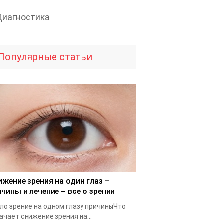
Диагностика
Популярные статьи
ижение зрения на один глаз –
ичины и лечение – все о зрении
ло зрение на одном глазу причиныЧто
ачает снижение зрения на...