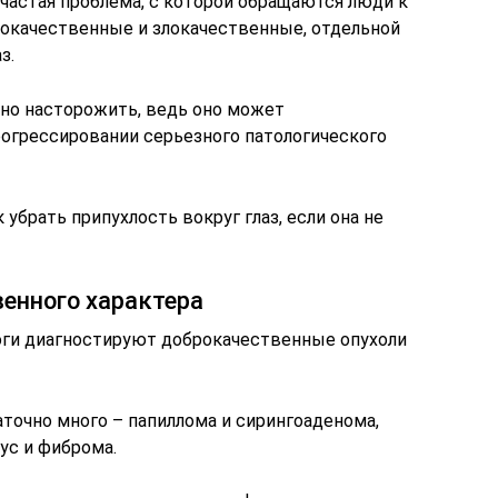
 частая проблема, с которой обращаются люди к
рокачественные и злокачественные, отдельной
з.
но насторожить, ведь оно может
огрессировании серьезного патологического
 убрать припухлость вокруг глаз, если она не
енного характера
оги диагностируют доброкачественные опухоли
точно много – папиллома и сирингоаденома,
ус и фиброма.