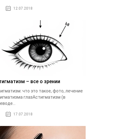
12.07.2018
тигматизм – все о зрении
игматизм: что это такое, фото, лечение
игматизма глазАстигматизм (в
еводе...
17.07.2018