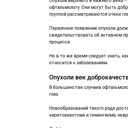
Опухоли верхнего и нижнего века –
офтальмологу. Они могут быть доб
группой рассматриваются отеки гла
Первичное появление опухоли долж
свидетельствовать об активном пр
процесса.
Но в то же время следует знать, как
относится к заболеваниям.
Опухоли век доброкачеств
В большинстве случаев офтальмол
глаз.
Новообразований такого рода доста
кератоакантома и гемангиома, невр