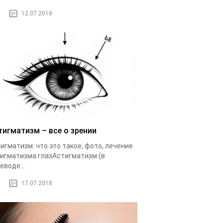
12.07.2018
тигматизм – все о зрении
игматизм: что это такое, фото, лечение
игматизма глазАстигматизм (в
еводе...
17.07.2018