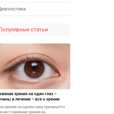
Диагностика
Популярные статьи
ижение зрения на один глаз –
ичины и лечение – все о зрении
ло зрение на одном глазу причиныЧто
ачает снижение зрения на...