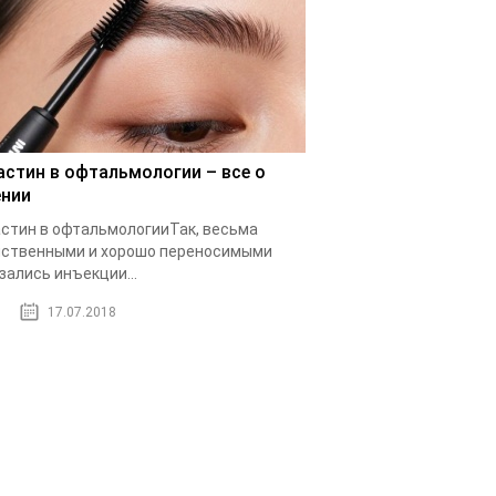
астин в офтальмологии – все о
ении
стин в офтальмологииТак, весьма
ственными и хорошо переносимыми
зались инъекции...
17.07.2018