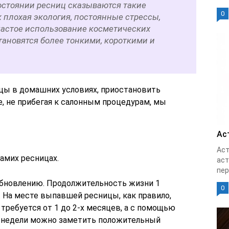
остоянии ресниц сказываются такие
0
 плохая экология, постоянные стрессы,
частое использование косметических
становятся более тонкими, короткими и
ицы в домашних условиях, приостановить
, не прибегая к салонным процедурам, мы
Ас
Аст
амих ресницах.
аст
пер
обновлению. Продолжительность жизни 1
0
. На месте выпавшей ресницы, как правило,
 требуется от 1 до 2-х месяцев, а с помощью
2 недели можно заметить положительный