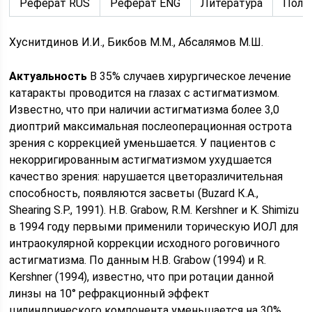
Реферат RUS
Реферат ENG
Литература
Полн
Хуснитдинов И.И., Бикбов М.М., Абсалямов М.Ш.
Актуальность
В 35% случаев хирургическое лечение
катаракты проводится на глазах с астигматизмом.
Известно, что при наличии астигматизма более 3,0
диоптрий максимальная послеоперационная острота
зрения с коррекцией уменьшается. У пациентов с
некорригированным астигматизмом ухудшается
качество зрения: нарушается цветоразличительная
способность, появляются засветы (Buzard К.A.,
Shearing S.P., 1991). Н.В. Grabow, R.M. Kershner и K. Shimizu
в 1994 году первыми применили торическую ИОЛ для
интраокулярной коррекции исходного роговичного
астигматизма. По данным Н.В. Grabow (1994) и R.
Kershner (1994), известно, что при ротации данной
линзы на 10° рефракционный эффект
цилиндрического компонента уменьшается на 30%,