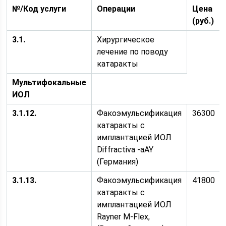
№/Код услуги
Операции
Цена
(руб.)
3.1.
Хирургическое
лечение по поводу
катаракты
Мультифокальные
ИОЛ
3.1.1
2
.
Факоэмульсификация
36300
катаракты с
имплантацией ИОЛ
Diffractiva -aAY
(Германия)
3.1.1
3
.
Факоэмульсификация
41800
катаракты с
имплантацией ИОЛ
Rayner M-Flex,