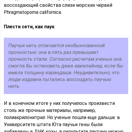
воссоздающий свойства слизи морских червей
Phragmatopoma californica.
Плести сети, как паук
Паучья нить отличается необыкновенной
прочностью: она в пять раз превышает
прочность стали. Согласно расчетам ученых она
смогла бы остановить даже авиалайнер, если бы
имела толщину карандаша. Неудивительно, что
люди издавна пытались воссоздать паучью
нить.
И в конечном итоге у них получилось произвести
столь же прочные материалы, например,
полиакрилонитрил. Но ученые пошли еще дальше: в
Университете штата Юта паучьи гены были
добавлены в ДНК козы, в результате паутину можно