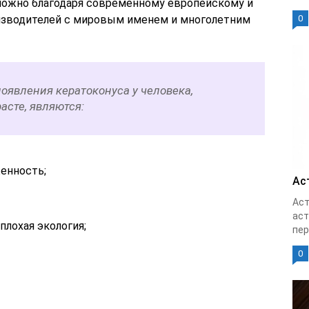
можно благодаря современному европейскому и
зводителей с мировым именем и многолетним
0
явления кератоконуса у человека,
асте, являются:
енность;
Ас
Аст
аст
лохая экология;
пер
0