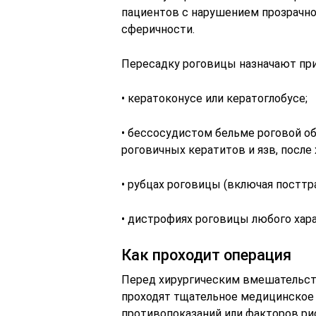
пациентов с нарушением прозрачно
сферичности.
Пересадку роговицы назначают при
• кератоконусе или кератоглобусе;
• бессосудистом бельме роговой о
роговичных кератитов и язв, после
• рубцах роговицы (включая постт
• дистрофиях роговицы любого хара
Как проходит операция
Перед хирургическим вмешательст
проходят тщательное медицинское
противопоказаний или факторов ри