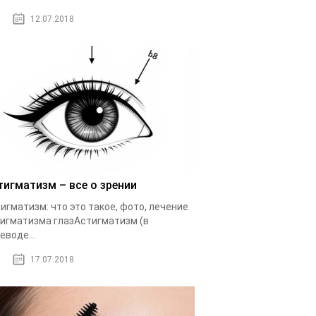
12.07.2018
тигматизм – все о зрении
игматизм: что это такое, фото, лечение
игматизма глазАстигматизм (в
еводе...
17.07.2018