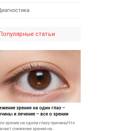
Диагностика
Популярные статьи
ижение зрения на один глаз –
ичины и лечение – все о зрении
ло зрение на одном глазу причиныЧто
ачает снижение зрения на...