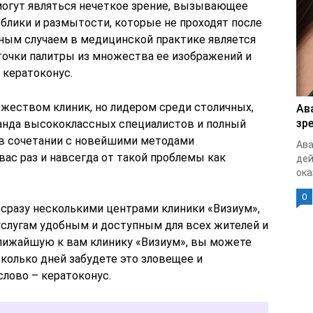
могут являться нечеткое зрение, вызывающее
 блики и размытости, которые не проходят после
ным случаем в медицинской практике является
очки палитры из множества ее изображений и
 кератоконус.
жеством клиник, но лидером среди столичных,
Ав
зр
манда высококлассных специалистов и полный
 в сочетании с новейшими методами
Ава
вас раз и навсегда от такой проблемы как
дей
ока
0
 сразу несколькими центрами клиники «Визиум»,
услугам удобным и доступным для всех жителей и
лижайшую к вам клинику «Визиум», вы можете
колько дней забудете это зловещее и
лово – кератоконус.