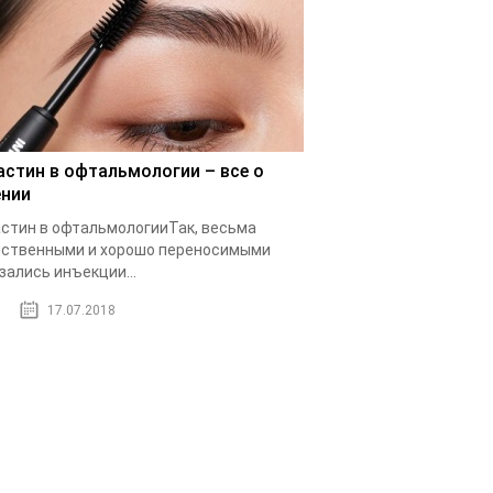
астин в офтальмологии – все о
ении
стин в офтальмологииТак, весьма
ственными и хорошо переносимыми
зались инъекции...
17.07.2018