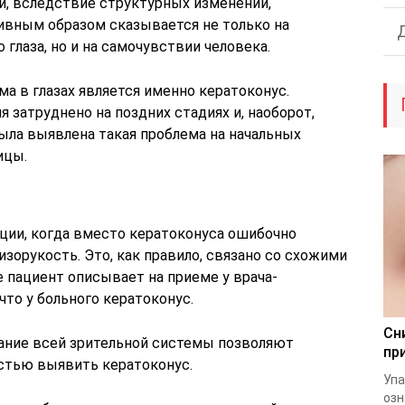
и, вследствие структурных изменений,
тивным образом сказывается не только на
глаза, но и на самочувствии человека.
а в глазах является именно кератоконус.
 затруднено на поздних стадиях и, наоборот,
была выявлена такая проблема на начальных
ицы.
ции, когда вместо кератоконуса ошибочно
зорукость. Это, как правило, связано со схожими
пациент описывает на приеме у врача-
что у больного кератоконус.
Сн
ание всей зрительной системы позволяют
пр
стью выявить кератоконус.
Упа
озн