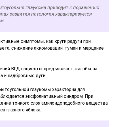
ытоугольня глаукома приводит к поражению
тапах развития патология характеризуется
м.
ктивные симптомы, как круги радуги при
вета, снижение аккомодации, туман и мерцание
ений ВГД пациенты предъявляют жалобы на
за и надбровные дуги.
ытоугольной глаукомы характерна для
наблюдается эксфолиативный синдром. При
жение тонкого слоя амилоидоподобного вещества
а глазного яблока.