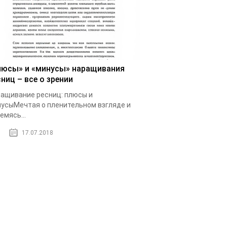
люсы» и «минусы» наращивания
ниц – все о зрении
ащивание ресниц: плюсы и
усыМечтая о пленительном взгляде и
емясь...
17.07.2018