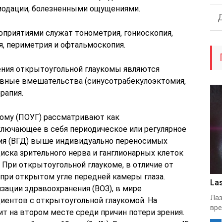
модации, болезненными ощущениями.
приятиями служат тонометрия, гониоскопия,
я, периметрия и офтальмоскопия.
ния открытоугольной глаукомы являются
ивные вмешательства (синусотрабекулоэктомия,
рапия.
ому (ПОУГ) рассматривают как
лючающее в себя периодическое или регулярное
ия (ВГД) выше индивидуально переносимых
иска зрительного нерва и ганглионарных клеток
. При открытоугольной глаукоме, в отличие от
при открытом угле передней камеры глаза.
Las
зации здравоохранения (ВОЗ), в мире
Лаз
циентов с открытоугольной глаукомой. На
вре
т на втором месте среди причин потери зрения.