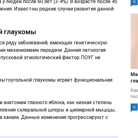
у людей после 60 лет (3-4%). В возрасте после 45
0
ления. Известны редкие случаи развития данной
й глаукомы
ся ряду заболеваний, имеющих генетическую
и механизмами передачи. Данная патология
пусковой этиологический фактор ПОУГ не
Ма
рытоугольной глаукомы играет функциональная
гла
Как
пос
 анатомии глазного яблока, как низкая степень
0
епления склеральной шпоры и цилиарной мышцы,
 канала. Данные изменения прогрессируют с