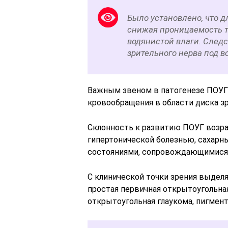
Было установлено, что 
снижая проницаемость тр
водянистой влаги. След
зрительного нерва под в
Важным звеном в патогенезе ПОУГ
кровообращения в области диска зр
Склонность к развитию ПОУГ возра
гипертонической болезнью, сахарн
состояниями, сопровождающимися
С клинической точки зрения выдел
простая первичная открытоугольна
открытоугольная глаукома, пигмент