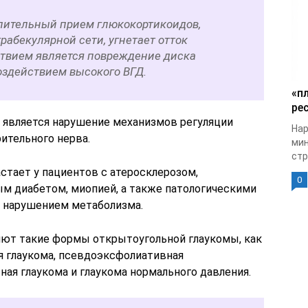
длительный прием глюкокортикоидов,
абекулярной сети, угнетает отток
ствием является повреждение диска
оздействием высокого ВГД.
«п
рес
 является нарушение механизмов регуляции
Нар
ительного нерва.
мин
стр
стает у пациентов с атеросклерозом,
0
ым диабетом, миопией, а также патологическими
 нарушением метаболизма.
яют такие формы открытоугольной глаукомы, как
я глаукома, псевдоэксфолиативная
ная глаукома и глаукома нормального давления.