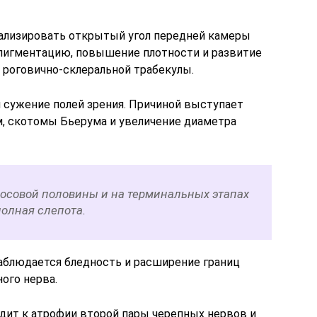
уализировать открытый угол передней камеры
 пигментацию, повышение плотности и развитие
 роговично-склеральной трабекулы.
сужение полей зрения. Причиной выступает
, скотомы Бьерума и увеличение диаметра
носовой половины и на терминальных этапах
полная слепота.
аблюдается бледность и расширение границ
ого нерва.
дит к атрофии второй пары черепных нервов и