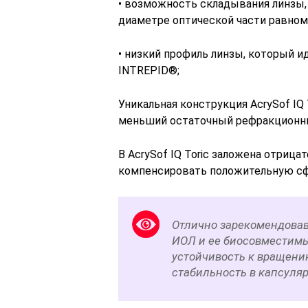
• возможность складывания линзы, 
диаметре оптической части равном
• низкий профиль линзы, который и
INTREPID®;
Уникальная конструкция AcrySof IQ
меньший остаточный рефракционный
В AcrySof IQ Toric заложена отрица
компенсировать положительную сф
Отлично зарекомендова
ИОЛ и ее биосовместимы
устойчивость к вращени
стабильность в капсуля