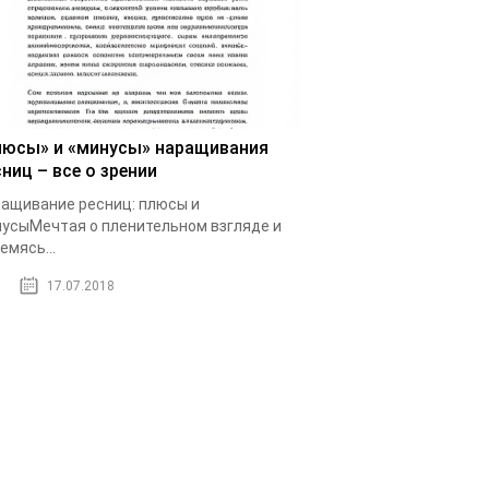
люсы» и «минусы» наращивания
ниц – все о зрении
ащивание ресниц: плюсы и
усыМечтая о пленительном взгляде и
емясь...
17.07.2018