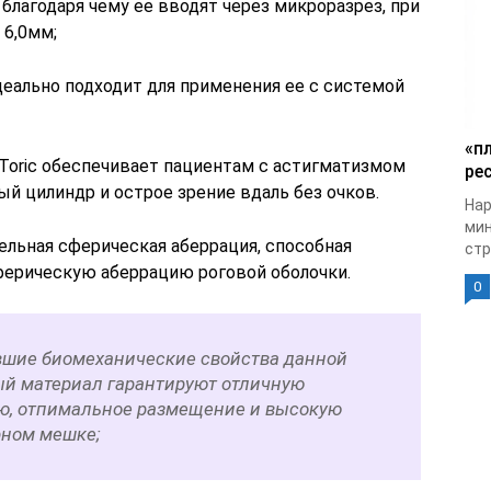
благодаря чему ее вводят через микроразрез, при
 6,0мм;
деально подходит для применения ее с системой
«п
 Toric обеспечивает пациентам с астигматизмом
рес
 цилиндр и острое зрение вдаль без очков.
Нар
мин
тельная сферическая аберрация, способная
стр
ерическую аберрацию роговой оболочки.
0
вшие биомеханические свойства данной
й материал гарантируют отличную
ю, отпимальное размещение и высокую
рном мешке;