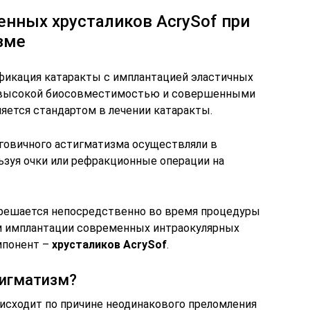
нных хрусталиков AcrySof при
зме
фикация катаракты с имплантацией эластичных
х высокой биосовместимостью и совершенными
яется стандартом в лечении катаракты.
говичного астигматизма осуществляли в
ьзуя очки или рефракционные операции на
 решается непосредственно во время процедуры
 имплантации современных интраокулярных
мпонент –
хрусталиков AcrySof
.
тигматизм?
исходит по причине неодинакового преломления