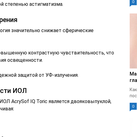
0
й степенью астигматизма.
рения
логия значительно снижает сферические
повышенную контрастную чувствительность, что
вия освещенности.
Ма
ежной защитой от УФ-излучения.
гла
ости ИОЛ
Как
пос
ИОЛ AcrySof IQ Toric является двояковыпуклой,
0
чивая: