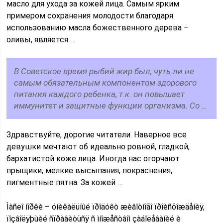
масло для ухода за кожей лица. Самым ярким
примером сохранения молодости благодаря
использованию масла божественного дерева –
оливы, является …
В Советское время рыбий жир был, чуть ли не
самым обязательным компонентом здорового
питания каждого ребенка, т.к. он повышает
иммунитет и защитные функции организма. Со …
Здравствуйте, дорогие читатели. Наверное все
девушки мечтают об идеально ровной, гладкой,
бархатистой коже лица. Иногда нас огорчают
прыщики, мелкие высыпания, покраснения,
пигментные пятна. За кожей …
Ìàñëî íîðêè – óíèêàëüíûé ïðîäóêò æèâîòíîãî ïðîèñõîæäåíèÿ,
ïîçâîëÿþùèé ñïðàâèòüñÿ ñ ìíîæåñòâîì çàáîëåâàíèé è