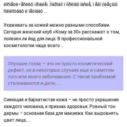
êîñìåòè÷åñêèõ ïðîáëåì. Ïîäðîáíî î íîðêîâîì ìàñëå, î åãî ïîëåçíûõ
ñâîéñòâàõ è ìåòîäàõ …
Ухаживать за кожей можно разными способами.
Сегодня женский клуб «Кому за 30» расскажет о том,
полезен ли йод для лица. В профессиональной
косметологии чаще всего …
Опухшие глаза — это не просто косметический
дефект, но в некоторых случаях еще и симптом
того или иного заболевания. С такой проблемой
сталкиваются и дети, …
Сияющая и бархатистая кожа – не просто украшение
каждого человека, а признак здоровья. Ровный тон
дермы – основная база для макияжа. Как выровнять
цвет лица, …