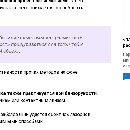
казана при его астигматизме.
У него
зультате чего снижается способность
бя такие симптомы, как размытость
«п
ость прищуриваться для того, чтобы
рес
й объект.
Нар
мин
стр
ктивности прочих методов на фоне
0
ика также практикуется при близорукости.
очкам или контактным линзам.
 заболевании удается обойтись лазерной
зивными способами.