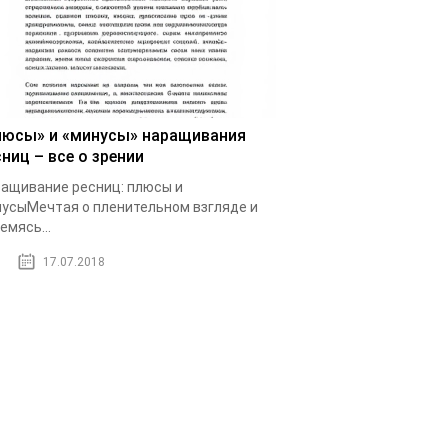
люсы» и «минусы» наращивания
ниц – все о зрении
ащивание ресниц: плюсы и
усыМечтая о пленительном взгляде и
емясь...
17.07.2018