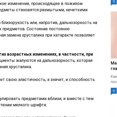
0
кое изменение, происходящее в пожилом
редметы становятся размытыми, нечеткими.
 близорукость или, напротив, дальнозоркость на
х предметов. Состояние постоянно
ая замена хрусталика при катаракте позволяет
их возрастных изменениях, в частности, при
ациенты жалуются на дальнозоркость, которая
Ма
ния хрусталика.
гла
Как
ет свою эластичность, а значит, и способность
пос
0
лировать предметами вблизи, и вместе с тем
тении мелкого шрифта.