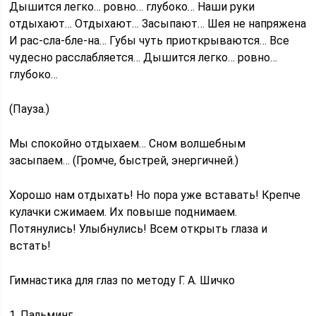
Дышится легко… ровно… глубоко… Наши руки
отдыхают… Отдыхают… Засыпают… Шея не напряжена
И рас-сла-бле-на… Губы чуть приоткрываются… Все
чудесно расслабляется… Дышится легко… ровно…
глубоко…
(Пауза.)
Мы спокойно отдыхаем… Сном волшебным
засыпаем… (Громче, быстрей, энергичней.)
Хорошо нам отдыхать! Но пора уже вставать! Крепче
кулачки сжимаем. Их повыше поднимаем.
Потянулись! Улыбнулись! Всем открыть глаза и
встать!
Гимнастика для глаз по методу Г. А. Шичко
1. Пальминг.