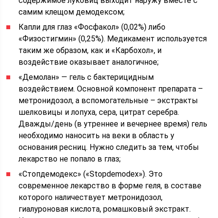
содержимое луковиц выходит наружу вместе с
самим клещом демодексом;
Капли для глаз «Фосфакол» (0,02%) либо
«Физостигмин» (0,25%). Медикамент используется
таким же образом, как и «Карбохол», и
воздействие оказывает аналогичное;
«Демолан» — гель с бактерицидным
воздействием. Основной компонент препарата –
метронидозол, а вспомогательные – экстракты
шелковицы и лопуха, сера, цитрат серебра.
Дважды/день (в утреннее и вечернее время) гель
необходимо наносить на веки в область у
основания ресниц. Нужно следить за тем, чтобы
лекарство не попало в глаз;
«Стопдемодекс» («Stopdemodex»). Это
современное лекарство в форме геля, в составе
которого наличествует метронидозол,
гиалуроновая кислота, ромашковый экстракт.