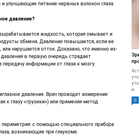
 и улучшающие питание нервных волокон глаза.
ное давление?
 вырабатывается жидкость, которая омывает и
родукты обмена. Давление повышается, если ее
 или нарушается отток. Доказано, что именно из-
Зр
о давления в первую очередь страдает
пр
 передачу информации от глаза к мозгу.
Аст
уто
уто
и...
иглазное давление. Врач проводит измерение
0
 к глазу «грузики») или применяя метод
 периметрия: с помощью специального прибора
лаза, возникающие при глаукоме.