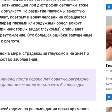
, возникающее при дистрофии сетчатки, тоже
0
к окулисту. Но развитие глаукомы зачастую
яет, поэтому к врачу человек не обращается.
перед глазами или радужный ореол вокруг
при некоторых видах глаукомы), списывает
реутомление. Это большая ошибка: запущенные
к слепоте.
ной в мире, страдающий глаукомой, не знает о
арство заболевания.
Ги
– в
 начало, после сорока лет советую регулярно
Гим
ком
 давление — желательно хотя бы раз в два-
кар
0
необходимо по рекомендации врача применять