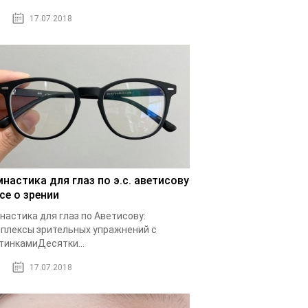
17.07.2018
мнастика для глаз по э.с. аветисову
се о зрении
настика для глаз по Аветисову:
плексы зрительных упражнений с
тинкамиДесятки...
17.07.2018