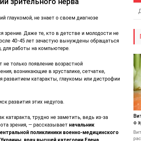
ии зрительного нерва
й глаукомой, не знает о своем диагнозе
я зрение. Даже те, кто в детстве и молодости не
 после 40-45 лет зачастую вынуждены обращаться
я, для работы на компьютере.
ит не только появление возрастной
ния, возникающие в хрусталике, сетчатке,
ся развитием катаракты, глаукомы или дистрофии
ск развития этих недугов.
Ви
к катаракта, трудно не заметить, ведь из-за
о 
рота зрения, — рассказывает
начальник
ентральной поликлиники военно-медицинского
Вит
рас
Украины, врач высшей категории Елена