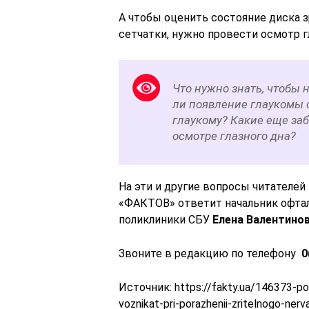
А чтобы оценить состояние диска з
сетчатки, нужно провести осмотр г
Что нужно знать, чтобы 
ли появление глаукомы 
глаукому? Какие еще за
осмотре глазного дна?
На эти и другие вопросы читателей
«ФАКТОВ» ответит начальник офта
поликлиники СБУ
Елена Валентино
Звоните в редакцию по телефону
0
Источник:
https://fakty.ua/146373-p
voznikat-pri-porazhenii-zritelnogo-nerv