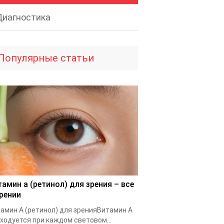
Диагностика
Популярные статьи
тамин а (ретинол) для зрения – все
зрении
амин А (ретинол) для зренияВитамин A
ходуется при каждом световом...