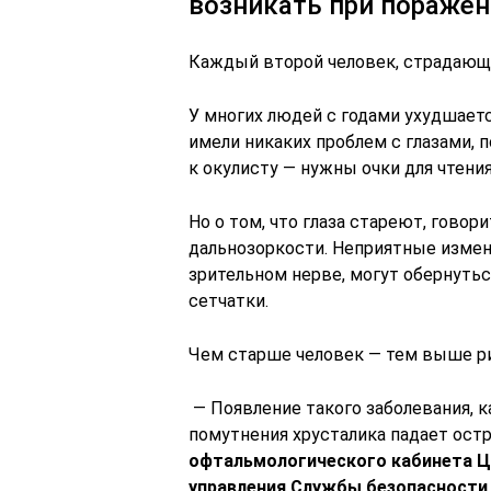
возникать при поражен
Каждый второй человек, страдающи
У многих людей с годами ухудшаетс
имели никаких проблем с глазами,
к окулисту — нужны очки для чтени
Но о том, что глаза стареют, говор
дальнозоркости. Неприятные измене
зрительном нерве, могут обернуть
сетчатки.
Чем старше человек — тем выше ри
— Появление такого заболевания, ка
помутнения хрусталика падает ост
офтальмологического кабинета Ц
управления Службы безопасности 