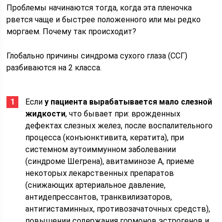
Проблемы начинаются тогда, когда эта пленочка
рвется чаще и быстрее положенного или мы редко
моргаем. Почему так происходит?
Глобально причины синдрома сухого глаза (ССГ)
разбиваются на 2 класса.
Если
у пациента вырабатывается мало слезной
жидкости
, что бывает при: врожденных
дефектах слезных желез, после воспалительного
процесса (конъюнктивита, кератита), при
системном аутоиммунном заболевании
(синдроме Шегрена), авитаминозе А, приеме
некоторых лекарственных препаратов
(снижающих артериальное давление,
антидепрессантов, транквилизаторов,
антигистаминных, противозачаточных средств),
повышении содержания гормонов эстрогенов и