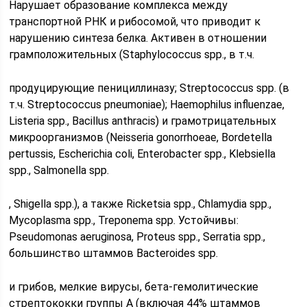
Нарушает образование комплекса между
транспортной РНК и рибосомой, что приводит к
нарушению синтеза белка. Активен в отношении
грамположительных (Staphylococcus spp., в т.ч.
продуцирующие пенициллиназу; Streptococcus spp. (в
т.ч. Streptococcus pneumoniae); Haemophilus influenzae,
Listeria spp., Bacillus anthracis) и грамотрицательных
микроорганизмов (Neisseria gonorrhoeae, Bordetella
pertussis, Escherichia coli, Enterobacter spp., Klebsiella
spp., Salmonella spp.
, Shigella spp.), а также Ricketsia spp., Chlamydia spp.,
Mycoplasma spp., Treponema spp. Устойчивы:
Pseudomonas aeruginosa, Proteus spp., Serratia spp.,
большинство штаммов Bacteroides spp.
и грибов, мелкие вирусы, бета-гемолитические
стрептококки группы А (включая 44% штаммов