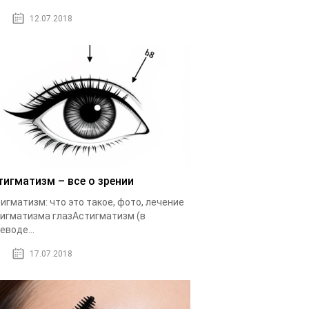
12.07.2018
тигматизм – все о зрении
игматизм: что это такое, фото, лечение
игматизма глазАстигматизм (в
еводе...
17.07.2018