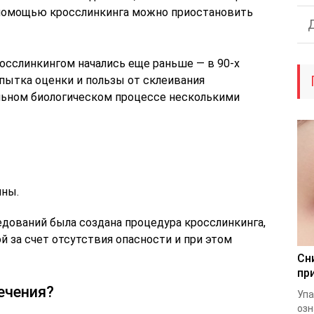
 с помощью кросслинкинга можно приостановить
осслинкингом начались еще раньше — в 90-х
опытка оценки и пользы от склеивания
льном биологическом процессе несколькими
ины.
едований была создана процедура кросслинкинга,
й за счет отсутствия опасности и при этом
Сн
пр
ечения?
Упа
озн