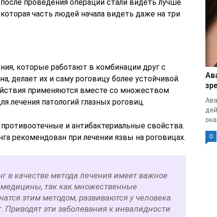
 после проведения операции стали видеть лучше
 некоторая часть людей начала видеть даже на три
ния, которые работают в комбинации друг с
Ав
а, делает их и саму роговицу более устойчивой.
зр
ействия применяются вместе со множеством
Ава
ля лечения патологий глазных роговиц.
дей
ока
 противоотечные и антибактериальные свойства.
га рекомендован при лечении язвы на роговицах.
0
г в качестве метода лечения имеет важное
я медицины, так как множественные
чатся этим методом, развиваются у человека
ет. Приводят эти заболевания к инвалидности