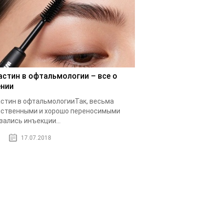
астин в офтальмологии – все о
ении
стин в офтальмологииТак, весьма
ственными и хорошо переносимыми
зались инъекции...
17.07.2018