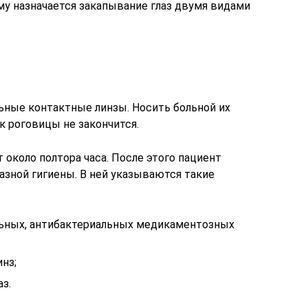
у назначается закапывание глаз двумя видами
ьные контактные линзы. Носить больной их
к роговицы не закончится.
 около полтора часа. После этого пациент
азной гигиены. В ней указываются такие
ьных, антибактериальных медикаментозных
нз;
з.