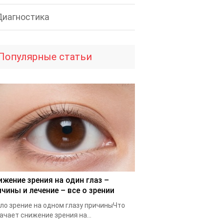
Диагностика
Популярные статьи
ижение зрения на один глаз –
ичины и лечение – все о зрении
ло зрение на одном глазу причиныЧто
ачает снижение зрения на...