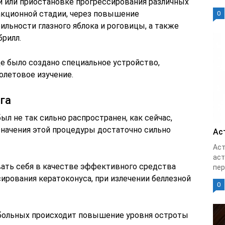
 или приостановке прогрессирования различных
акционной стадии, через повышение
0
ильности глазного яблока и роговицы, а также
брилл.
ще было создано специальное устройство,
олетовое изучение.
га
л не так сильно распространен, как сейчас,
значения этой процедуры достаточно сильно
Ас
Аст
аст
ать себя в качестве эффективного средства
пер
ирования кератоконуса, при излечении беллезной
0
 больных происходит повышение уровня остроты