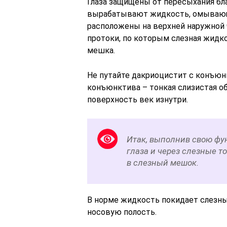
Глаза защищены от пересыхания бл
вырабатывают жидкость, омывающ
расположены на верхней наружной 
протоки, по которым слезная жидк
мешка.
Не путайте дакриоцистит с конъю
конъюнктива – тонкая слизистая о
поверхность век изнутри.
Итак, выполнив свою фун
глаза и через слезные т
в слезный мешок.
В норме жидкость покидает слезны
носовую полость.