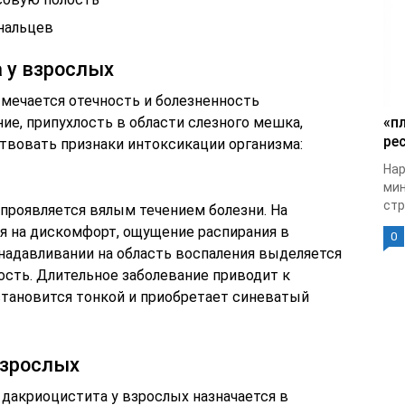
нальцев
 у взрослых
тмечается отечность и болезненность
ние, припухлость в области слезного мешка,
«п
рес
ствовать признаки интоксикации организма:
Нар
мин
стр
проявляется вялым течением болезни. На
я на дискомфорт, ощущение распирания в
0
 надавливании на область воспаления выделяется
ость. Длительное заболевание приводит к
тановится тонкой и приобретает синеватый
взрослых
 дакриоцистита у взрослых назначается в