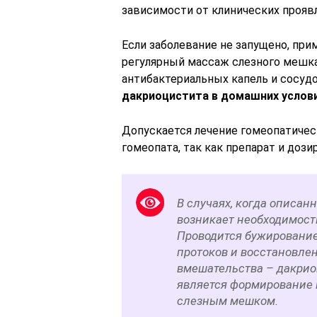
зависимости от клинических проявл
Если заболевание не запущено, пр
регулярный массаж слезного мешка
антибактериальных капель и сосуд
дакриоцистита в домашних услов
Допускается лечение гомеопатичес
гомеопата, так как препарат и доз
В случаях, когда описан
возникает необходимост
Проводится бужирование
протоков и восстановлен
вмешательства – дакри
является формирование 
слезным мешком.