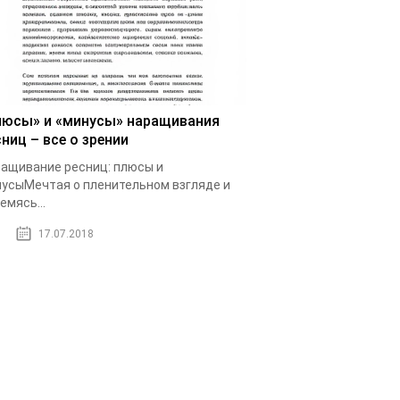
люсы» и «минусы» наращивания
ниц – все о зрении
ащивание ресниц: плюсы и
усыМечтая о пленительном взгляде и
емясь...
17.07.2018