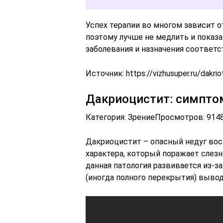
Успех терапии во многом зависит о
поэтому лучше не медлить и показ
заболевания и назначения соответ
Источник:
https://vizhusuper.ru/dakriot
Дакриоцистит: симпто
Категория: ЗрениеПросмотров: 914
Дакриоцистит – опасный недуг вос
характера, который поражает слез
данная патология развивается из-з
(иногда полного перекрытия) вывод