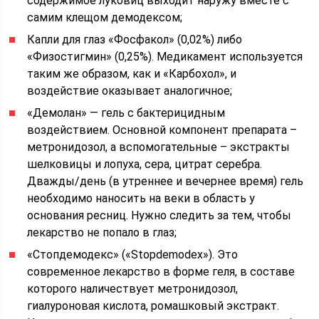
содержимое луковиц выходит наружу вместе с
самим клещом демодексом;
Капли для глаз «Фосфакол» (0,02%) либо
«Физостигмин» (0,25%). Медикамент используется
таким же образом, как и «Карбохол», и
воздействие оказывает аналогичное;
«Демолан» — гель с бактерицидным
воздействием. Основной компонент препарата –
метронидозол, а вспомогательные – экстракты
шелковицы и лопуха, сера, цитрат серебра.
Дважды/день (в утреннее и вечернее время) гель
необходимо наносить на веки в область у
основания ресниц. Нужно следить за тем, чтобы
лекарство не попало в глаз;
«Стопдемодекс» («Stopdemodex»). Это
современное лекарство в форме геля, в составе
которого наличествует метронидозол,
гиалуроновая кислота, ромашковый экстракт.