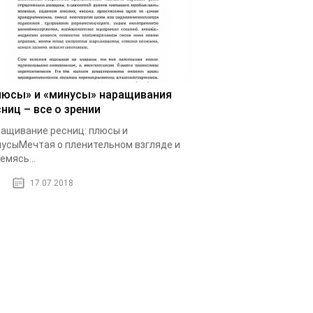
люсы» и «минусы» наращивания
ниц – все о зрении
ащивание ресниц: плюсы и
усыМечтая о пленительном взгляде и
емясь...
17.07.2018