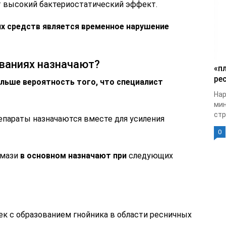
т высокий бактериостатический эффект.
х средств является временное нарушение
еваниях назначают?
«п
рес
ольше вероятность того, что специалист
Нар
мин
стр
епараты назначаются вместе для усиления
0
 мази
в основном назначают при
следующих
ек с образованием гнойника в области ресничных