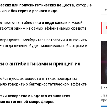
ческих или полусинтетических вещест
в, которые
ию к бактериям разного вида.
меняются
антибиотики
в виде
капель и мазей
читаются одним из самых эффективных средств.
 определить возбудителя патологии и выяснить
– тогда лечение будет максимально быстрым и
й с антибиотиками и принцип их
действующих веществ в таких препаратах
ыло говорить о бактериостатическом эффекте.
Las
Лаз
отки лекарством надолго становятся
вре
ия патогенной микрофлоры.