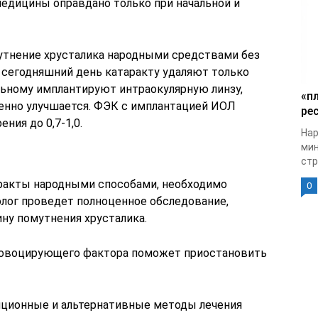
едицины оправдано только при начальной и
мутнение хрусталика народными средствами без
 сегодняшний день катаракту удаляют только
ьному имплантируют интраокулярную линзу,
«п
венно улучшается. ФЭК с имплантацией ИОЛ
рес
ния до 0,7-1,0.
Нар
мин
стр
аракты народными способами, необходимо
0
олог проведет полноценное обследование,
ну помутнения хрусталика.
ровоцирующего фактора поможет приостановить
иционные и альтернативные методы лечения