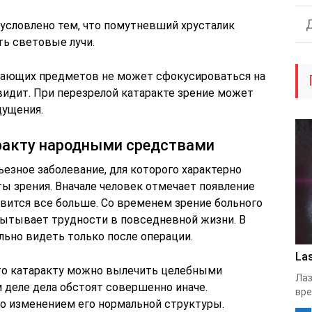
бусловлено тем, что помутневший хрусталик
ь световые лучи.
жающих предметов не может сфокусироваться на
 видит. При перезрелой катаракте зрение может
щущения.
ракту народными средствами
ьезное заболевание, для которого характерно
 зрения. Вначале человек отмечает появление
новится все больше. Со временем зрение больного
спытывает трудности в повседневной жизни. В
льно видеть только после операции.
Las
то катаракту можно вылечить целебными
Лаз
 деле дела обстоят совершенно иначе.
вре
о изменением его нормальной структуры.