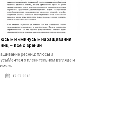
люсы» и «минусы» наращивания
ниц – все о зрении
ащивание ресниц: плюсы и
усыМечтая о пленительном взгляде и
емясь...
17.07.2018