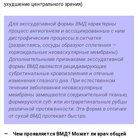
ухудшение центрального зрения).
Для экссудативной формы ВМД характерны
процесс ангиогенеза и ассоциированные с ним
дистрофические процессы в сетчатке
(разрастаясь, сосуды образуют сплетения —
хориоидальные неоваскулярные мембраны).
Дополнительными признаками экссудативной
формы ВМД являются рецидивирующие
субретинальные кровоизлияния и отечные
изменения глазного дна. При естественном
течении заболевания неоваскулярные
мембраны замещаются соединительной тканью,
формируются суб- или интраретинапьные рубцы
различной протяженности. Эта форма в отличие
от сухой ВМД протекает быстро.
— Чем проявляется ВМД? Может ли врач общей