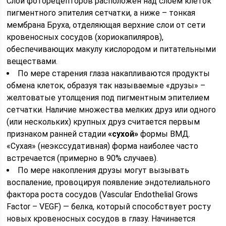
Слой фоторецепторов расположен над слоем клеток
пигментного эпителия сетчатки, а ниже – тонкая
мембрана Бруха, отделяющая верхние слои от сети
кровеносных сосудов (хориокапиляров),
обеспечивающих макулу кислородом и питательными
веществами.
По мере старения глаза накапливаются продукты
обмена клеток, образуя так называемые «друзы» –
желтоватые утолщения под пигментным эпителием
сетчатки. Наличие множества мелких друз или одного
(или нескольких) крупных друз считается первым
признаком ранней стадии
«сухой»
формы ВМД.
«Сухая» (неэкссудативная) форма наиболее часто
встречается (примерно в 90% случаев).
По мере накопления друзы могут вызывать
воспаление, провоцируя появление эндотелиального
фактора роста сосудов (Vascular Endothelial Grows
Factor – VEGF) — белка, который способствует росту
новых кровеносных сосудов в глазу. Начинается