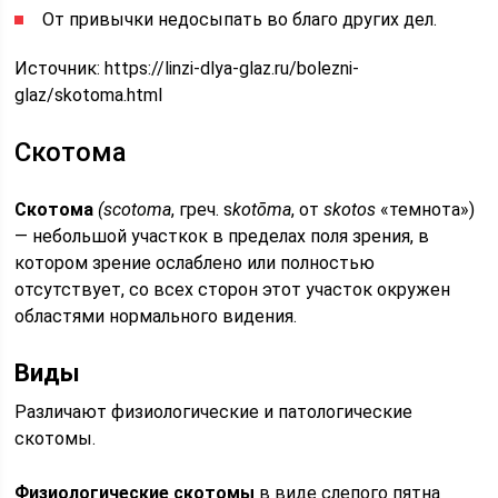
От привычки недосыпать во благо других дел.
Источник:
https://linzi-dlya-glaz.ru/bolezni-
glaz/skotoma.html
Скотома
Скотома
(scotoma
, греч. s
kotōma
, от
skotos
«темнота»)
— небольшой участкок в пределах поля зрения, в
котором зрение ослаблено или полностью
отсутствует, со всех сторон этот участок окружен
областями нормального видения.
Виды
Различают физиологические и патологические
скотомы.
Физиологические скотомы
в виде слепого пятна