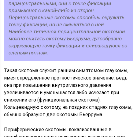
парацентральными, они к точке фиксации
примыкают с какой-либо из сторон.
Перицентральные скотомы способны окружать
точку фиксации, но не смыкаться с ней.
Наиболее типичной перицентральной скотомой
можно считать скотому Бьеррума, дугообразно
окружающую точку фиксации и сливающуюся со
слепым пятном.
Такая скотома служит ранним симптомом глаукомы,
имея определенное прогностическое значение, ведь
она при повышении внутриглазного давления
увеличивается и уменьшается либо исчезает при
снижении его (функциональная скотома).
Кольцевидную скотому, на поздних стадиях глаукомы,
обычно образуют две скотомы Бьеррума.
Периферические скотомы, локализованные в
периферических зонах поля зрения, характерны при