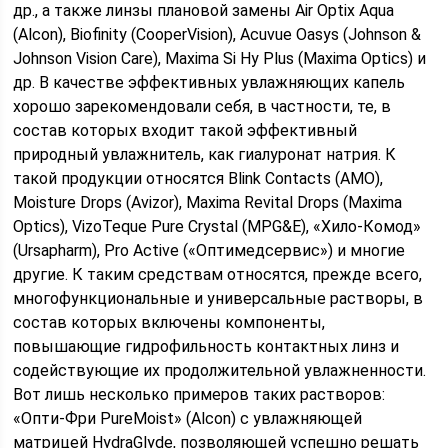
др., а также линзы плановой замены Air Optix Aqua
(Alcon), Biofinity (CooperVision), Acuvue Oasys (Johnson &
Johnson Vision Care), Maxima Si Hy Plus (Maxima Optics) и
др. В качестве эффективных увлажняющих капель
хорошо зарекомендовали себя, в частности, те, в
состав которых входит такой эффективный
природный увлажнитель, как гиалуронат натрия. К
такой продукции относятся Blink Contacts (AMO),
Moisture Drops (Avizor), Maxima Revital Drops (Maxima
Optics), VizoTeque Pure Crystal (MPG&E), «Хило-Комод»
(Ursapharm), Pro Active («Оптимедсервис») и многие
другие. К таким средствам относятся, прежде всего,
многофункциональные и универсальные растворы, в
состав которых включены компоненты,
повышающие гидрофильность контактных линз и
содействующие их продолжительной увлажненности.
Вот лишь несколько примеров таких растворов:
«Опти-Фри PureMoist» (Alcon) с увлажняющей
матрицей HydraGlyde, позволяющей успешно решать