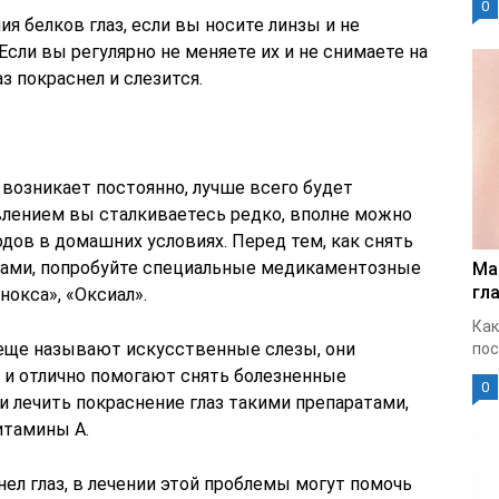
0
я белков глаз, если вы носите линзы и не
Если вы регулярно не меняете их и не снимаете на
аз покраснел и слезится.
о возникает постоянно, лучше всего будет
явлением вы сталкиваетесь редко, вполне можно
ов в домашних условиях. Перед тем, как снять
дами, попробуйте специальные медикаментозные
Ма
гла
нокса», «Оксиал».
Как
з еще называют искусственные слезы, они
пос
 отлично помогают снять болезненные
0
ли лечить покраснение глаз такими препаратами,
итамины А.
нел глаз, в лечении этой проблемы могут помочь