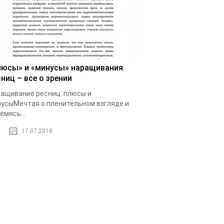
люсы» и «минусы» наращивания
ниц – все о зрении
ащивание ресниц: плюсы и
усыМечтая о пленительном взгляде и
емясь...
17.07.2018